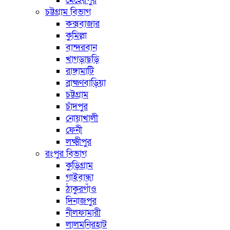
মেহেরপুর
চট্টগ্রাম বিভাগ
কক্সবাজার
কুমিল্লা
বান্দরবান
খাগড়াছড়ি
রাঙ্গামাটি
ব্রাহ্মণবাড়িয়া
চট্টগ্রাম
চাঁদপুর
নোয়াখালী
ফেনী
লক্ষ্মীপুর
রংপুর বিভাগ
কুড়িগ্রাম
গাইবান্ধা
ঠাকুরগাঁও
দিনাজপুর
নীলফামারী
লালমনিরহাট