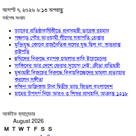
আগস্ট ৭, ২০২৬ ৬:১৩ অপরাহ্ণ
সর্বশেষ সংবাদ
ড্যাবের প্রতিষ্ঠাবার্ষিকীতে প্রধানমন্ত্রী তারেক রহমান
পঞ্চগড় পৌর আওয়ামী লীগের সভাপতি গ্রেপ্তার
মুক্তিযুদ্ধ কোনো রাজনৈতিক দলের যুদ্ধ ছিল না: ভারপ্রাপ্ত
রাষ্ট্রপতি
হুথিদের বিরুদ্ধে ব্যাপক হামলার দাবি ইয়েমেনের
সাকিবের আর দেশে ফেরার সুযোগ নেই: ক্রীড়া প্রতিমন্ত্রী
মুখ্যমন্ত্রী বিজয়ের বিরুদ্ধে বিবাহবিচ্ছেদের মামলা প্রত্যাহার
করলেন সঙ্গীতা
দক্ষিণ আফ্রিকায় টানা দ্বিতীয় ম্যাচ জিতল বাংলাদেশ
হামের উপসর্গ নিয়ে আরও ৩ শিশুর প্রাণহানি, আক্রান্ত ১২১৮
আর্কাইভ ক্যালেন্ডার
August 2026
M
T
W
T
F
S
S