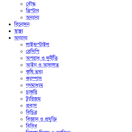
বৌদ্ধ
খ্রিস্টান
অন্যান্য
বিনোদন
স্বাস্থ্য
অন্যান্য
লাইফস্টাইল
রেসিপি
অপরাধ ও দুর্নীতি
আইন ও আদালত
কৃষি তথ্য
ক্যাম্পাস
গণমাধ্যম
চাকরি
ট্যুরিজম
প্রবাস
বিচিত্র
বিজ্ঞান ও প্রযুক্তি
বিবিধ