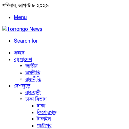
শনিবার, আগস্ট ৮ ২০২৬
Menu
Search for
প্রচ্ছদ
বাংলাদেশ
জাতীয়
অর্থনীতি
রাজনীতি
দেশজুড়ে
রাজধানী
ঢাকা বিভাগ
ঢাকা
কিশোরগঞ্জ
টাঙ্গাইল
গাজীপুর