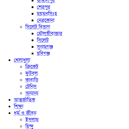
জামালপুর
শেরপুর
ময়মনসিংহ
নেত্রকোনা
সিলেট বিভাগ
মৌলভীবাজার
সিলেট
সুনামগঞ্জ
হবিগঞ্জ
খেলাধুলা
ক্রিকেট
ফুটবল
কাবাডি
টেনিস
অন্যান্য
আন্তর্জাতিক
শিক্ষা
ধর্ম ও জীবন
ইসলাম
হিন্দু