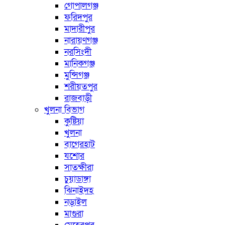
গোপালগঞ্জ
ফরিদপুর
মাদারীপুর
নারায়ণগঞ্জ
নরসিংদী
মানিকগঞ্জ
মুন্সিগঞ্জ
শরীয়তপুর
রাজবাড়ী
খুলনা বিভাগ
কুষ্টিয়া
খুলনা
বাগেরহাট
যশোর
সাতক্ষীরা
চুয়াডাঙ্গা
ঝিনাইদহ
নড়াইল
মাগুরা