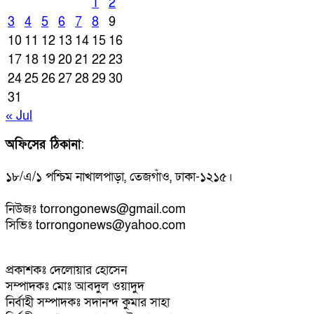
1
2
3
4
5
6
7
8
9
10
11
12
13
14
15
16
17
18
19
20
21
22
23
24
25
26
27
28
29
30
31
« Jul
অফিসের ঠিকানা
:
১৮/এ/১ পশ্চিম নাখালপাড়া, তেজগাঁও, ঢাকা-১২১৫।
নিউজঃ torrongonews@gmail.com
সিভিঃ torrongonews@yahoo.com
প্রকাশকঃ দেলোয়ার হোসেন
সম্পাদকঃ মোঃ আবদুল ওয়াদুদ
নির্বাহী সম্পাদকঃ সদানন্দ কুমার সাহা