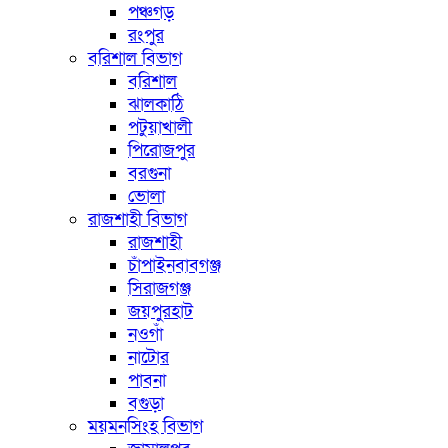
পঞ্চগড়
রংপুর
বরিশাল বিভাগ
বরিশাল
ঝালকাঠি
পটুয়াখালী
পিরোজপুর
বরগুনা
ভোলা
রাজশাহী বিভাগ
রাজশাহী
চাঁপাইনবাবগঞ্জ
সিরাজগঞ্জ
জয়পুরহাট
নওগাঁ
নাটোর
পাবনা
বগুড়া
ময়মনসিংহ বিভাগ