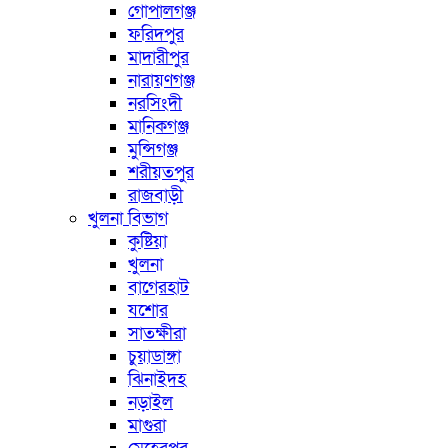
গোপালগঞ্জ
ফরিদপুর
মাদারীপুর
নারায়ণগঞ্জ
নরসিংদী
মানিকগঞ্জ
মুন্সিগঞ্জ
শরীয়তপুর
রাজবাড়ী
খুলনা বিভাগ
কুষ্টিয়া
খুলনা
বাগেরহাট
যশোর
সাতক্ষীরা
চুয়াডাঙ্গা
ঝিনাইদহ
নড়াইল
মাগুরা