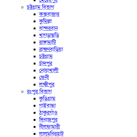
মেহেরপুর
চট্টগ্রাম বিভাগ
কক্সবাজার
কুমিল্লা
বান্দরবান
খাগড়াছড়ি
রাঙ্গামাটি
ব্রাহ্মণবাড়িয়া
চট্টগ্রাম
চাঁদপুর
নোয়াখালী
ফেনী
লক্ষ্মীপুর
রংপুর বিভাগ
কুড়িগ্রাম
গাইবান্ধা
ঠাকুরগাঁও
দিনাজপুর
নীলফামারী
লালমনিরহাট