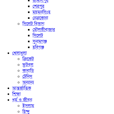
জামালপুর
শেরপুর
ময়মনসিংহ
নেত্রকোনা
সিলেট বিভাগ
মৌলভীবাজার
সিলেট
সুনামগঞ্জ
হবিগঞ্জ
খেলাধুলা
ক্রিকেট
ফুটবল
কাবাডি
টেনিস
অন্যান্য
আন্তর্জাতিক
শিক্ষা
ধর্ম ও জীবন
ইসলাম
হিন্দু