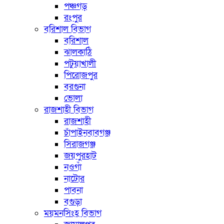
পঞ্চগড়
রংপুর
বরিশাল বিভাগ
বরিশাল
ঝালকাঠি
পটুয়াখালী
পিরোজপুর
বরগুনা
ভোলা
রাজশাহী বিভাগ
রাজশাহী
চাঁপাইনবাবগঞ্জ
সিরাজগঞ্জ
জয়পুরহাট
নওগাঁ
নাটোর
পাবনা
বগুড়া
ময়মনসিংহ বিভাগ