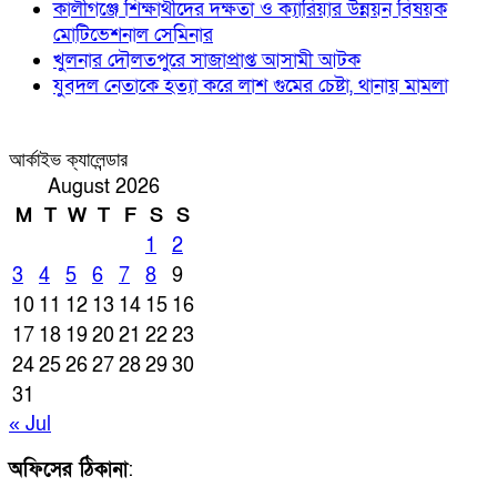
কালীগঞ্জে শিক্ষার্থীদের দক্ষতা ও ক্যারিয়ার উন্নয়ন বিষয়ক
মোটিভেশনাল সেমিনার
খুলনার দৌলতপুরে সাজাপ্রাপ্ত আসামী আটক
যুবদল নেতাকে হত্যা করে লাশ গুমের চেষ্টা, থানায় মামলা
আর্কাইভ ক্যালেন্ডার
August 2026
M
T
W
T
F
S
S
1
2
3
4
5
6
7
8
9
10
11
12
13
14
15
16
17
18
19
20
21
22
23
24
25
26
27
28
29
30
31
« Jul
অফিসের ঠিকানা
: