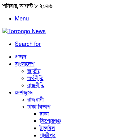
শনিবার, আগস্ট ৮ ২০২৬
Menu
Search for
প্রচ্ছদ
বাংলাদেশ
জাতীয়
অর্থনীতি
রাজনীতি
দেশজুড়ে
রাজধানী
ঢাকা বিভাগ
ঢাকা
কিশোরগঞ্জ
টাঙ্গাইল
গাজীপুর