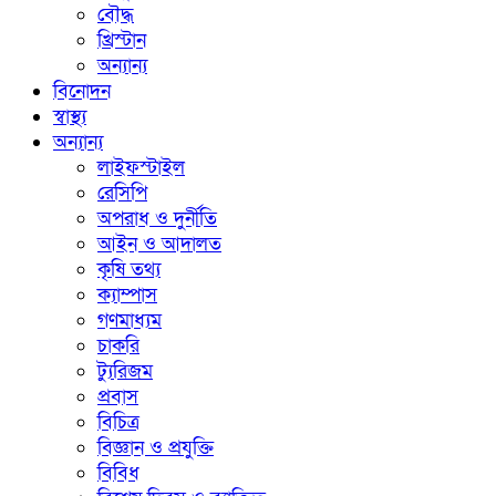
বৌদ্ধ
খ্রিস্টান
অন্যান্য
বিনোদন
স্বাস্থ্য
অন্যান্য
লাইফস্টাইল
রেসিপি
অপরাধ ও দুর্নীতি
আইন ও আদালত
কৃষি তথ্য
ক্যাম্পাস
গণমাধ্যম
চাকরি
ট্যুরিজম
প্রবাস
বিচিত্র
বিজ্ঞান ও প্রযুক্তি
বিবিধ