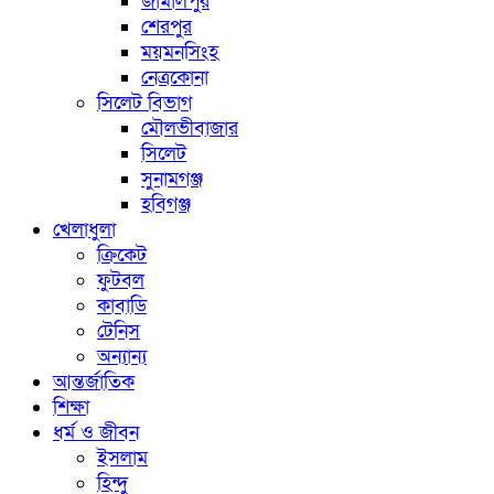
জামালপুর
শেরপুর
ময়মনসিংহ
নেত্রকোনা
সিলেট বিভাগ
মৌলভীবাজার
সিলেট
সুনামগঞ্জ
হবিগঞ্জ
খেলাধুলা
ক্রিকেট
ফুটবল
কাবাডি
টেনিস
অন্যান্য
আন্তর্জাতিক
শিক্ষা
ধর্ম ও জীবন
ইসলাম
হিন্দু