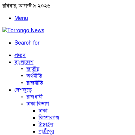
রবিবার, আগস্ট ৯ ২০২৬
Menu
Search for
প্রচ্ছদ
বাংলাদেশ
জাতীয়
অর্থনীতি
রাজনীতি
দেশজুড়ে
রাজধানী
ঢাকা বিভাগ
ঢাকা
কিশোরগঞ্জ
টাঙ্গাইল
গাজীপুর