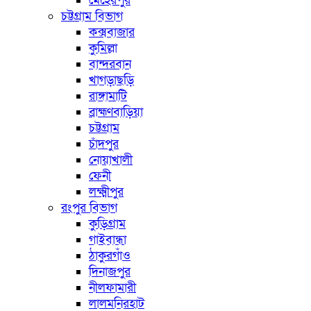
মেহেরপুর
চট্টগ্রাম বিভাগ
কক্সবাজার
কুমিল্লা
বান্দরবান
খাগড়াছড়ি
রাঙ্গামাটি
ব্রাহ্মণবাড়িয়া
চট্টগ্রাম
চাঁদপুর
নোয়াখালী
ফেনী
লক্ষ্মীপুর
রংপুর বিভাগ
কুড়িগ্রাম
গাইবান্ধা
ঠাকুরগাঁও
দিনাজপুর
নীলফামারী
লালমনিরহাট