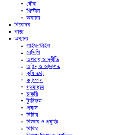
বৌদ্ধ
খ্রিস্টান
অন্যান্য
বিনোদন
স্বাস্থ্য
অন্যান্য
লাইফস্টাইল
রেসিপি
অপরাধ ও দুর্নীতি
আইন ও আদালত
কৃষি তথ্য
ক্যাম্পাস
গণমাধ্যম
চাকরি
ট্যুরিজম
প্রবাস
বিচিত্র
বিজ্ঞান ও প্রযুক্তি
বিবিধ