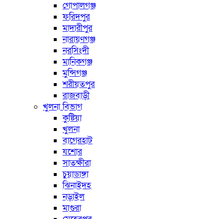
গোপালগঞ্জ
ফরিদপুর
মাদারীপুর
নারায়ণগঞ্জ
নরসিংদী
মানিকগঞ্জ
মুন্সিগঞ্জ
শরীয়তপুর
রাজবাড়ী
খুলনা বিভাগ
কুষ্টিয়া
খুলনা
বাগেরহাট
যশোর
সাতক্ষীরা
চুয়াডাঙ্গা
ঝিনাইদহ
নড়াইল
মাগুরা