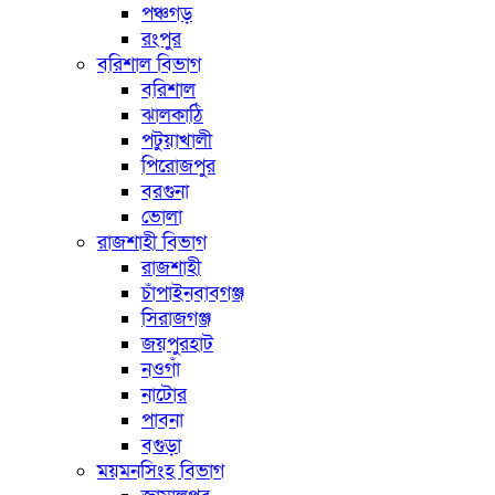
পঞ্চগড়
রংপুর
বরিশাল বিভাগ
বরিশাল
ঝালকাঠি
পটুয়াখালী
পিরোজপুর
বরগুনা
ভোলা
রাজশাহী বিভাগ
রাজশাহী
চাঁপাইনবাবগঞ্জ
সিরাজগঞ্জ
জয়পুরহাট
নওগাঁ
নাটোর
পাবনা
বগুড়া
ময়মনসিংহ বিভাগ