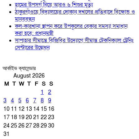
হামের উপসর্গ নিয়ে আরও ৬ শিশুর মৃত্যু
ঠাকুরগাঁওয়ে বিদ্যালয়ের দোকান দখলের প্রতিবাদে বিক্ষোভ ও
মানববন্ধন
কল-কারখানা স্থাপন করে উপকূলের বেকার সমস্যা সমাধান
করা হবে: প্রধানমন্ত্রী
সাপাহার সীমান্তে বিজিবির উদ্যোগে সীমান্ত টেকনিক্যাল ট্রেনিং
সেন্টারের উদ্বোধন
আর্কাইভ ক্যালেন্ডার
August 2026
M
T
W
T
F
S
S
1
2
3
4
5
6
7
8
9
10
11
12
13
14
15
16
17
18
19
20
21
22
23
24
25
26
27
28
29
30
31