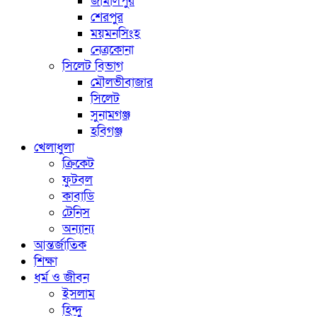
জামালপুর
শেরপুর
ময়মনসিংহ
নেত্রকোনা
সিলেট বিভাগ
মৌলভীবাজার
সিলেট
সুনামগঞ্জ
হবিগঞ্জ
খেলাধুলা
ক্রিকেট
ফুটবল
কাবাডি
টেনিস
অন্যান্য
আন্তর্জাতিক
শিক্ষা
ধর্ম ও জীবন
ইসলাম
হিন্দু