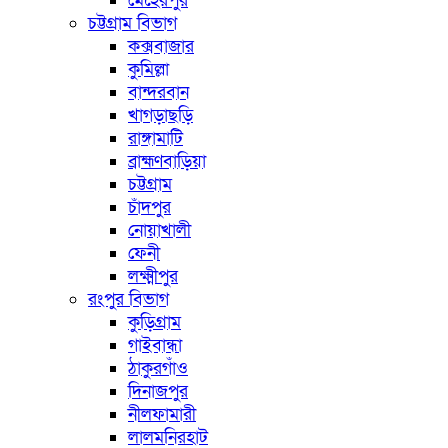
মেহেরপুর
চট্টগ্রাম বিভাগ
কক্সবাজার
কুমিল্লা
বান্দরবান
খাগড়াছড়ি
রাঙ্গামাটি
ব্রাহ্মণবাড়িয়া
চট্টগ্রাম
চাঁদপুর
নোয়াখালী
ফেনী
লক্ষ্মীপুর
রংপুর বিভাগ
কুড়িগ্রাম
গাইবান্ধা
ঠাকুরগাঁও
দিনাজপুর
নীলফামারী
লালমনিরহাট