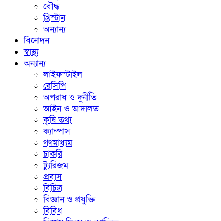
বৌদ্ধ
খ্রিস্টান
অন্যান্য
বিনোদন
স্বাস্থ্য
অন্যান্য
লাইফস্টাইল
রেসিপি
অপরাধ ও দুর্নীতি
আইন ও আদালত
কৃষি তথ্য
ক্যাম্পাস
গণমাধ্যম
চাকরি
ট্যুরিজম
প্রবাস
বিচিত্র
বিজ্ঞান ও প্রযুক্তি
বিবিধ