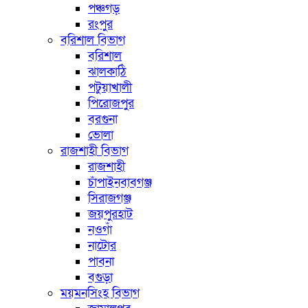
পঞ্চগড়
রংপুর
বরিশাল বিভাগ
বরিশাল
ঝালকাঠি
পটুয়াখালী
পিরোজপুর
বরগুনা
ভোলা
রাজশাহী বিভাগ
রাজশাহী
চাঁপাইনবাবগঞ্জ
সিরাজগঞ্জ
জয়পুরহাট
নওগাঁ
নাটোর
পাবনা
বগুড়া
ময়মনসিংহ বিভাগ