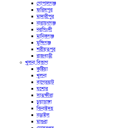
গোপালগঞ্জ
ফরিদপুর
মাদারীপুর
নারায়ণগঞ্জ
নরসিংদী
মানিকগঞ্জ
মুন্সিগঞ্জ
শরীয়তপুর
রাজবাড়ী
খুলনা বিভাগ
কুষ্টিয়া
খুলনা
বাগেরহাট
যশোর
সাতক্ষীরা
চুয়াডাঙ্গা
ঝিনাইদহ
নড়াইল
মাগুরা