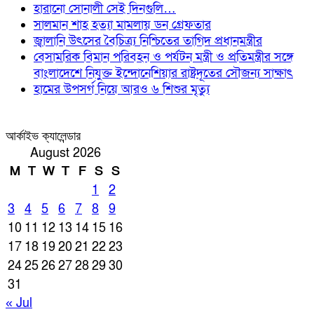
হারানো সোনালী সেই দিনগুলি…
সালমান শাহ হত্যা মামলায় ডন গ্রেফতার
জ্বালানি উৎসের বৈচিত্র্য নিশ্চিতের তাগিদ প্রধানমন্ত্রীর
বেসামরিক বিমান পরিবহন ও পর্যটন মন্ত্রী ও প্রতিমন্ত্রীর সঙ্গে
বাংলাদেশে নিযুক্ত ইন্দোনেশিয়ার রাষ্ট্রদূতের সৌজন্য সাক্ষাৎ
হামের উপসর্গ নিয়ে আরও ৬ শিশুর মৃত্যু
আর্কাইভ ক্যালেন্ডার
August 2026
M
T
W
T
F
S
S
1
2
3
4
5
6
7
8
9
10
11
12
13
14
15
16
17
18
19
20
21
22
23
24
25
26
27
28
29
30
31
« Jul