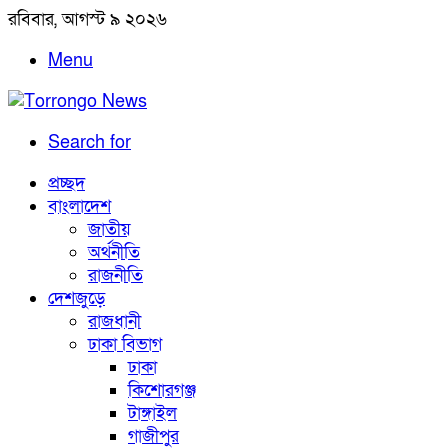
রবিবার, আগস্ট ৯ ২০২৬
Menu
Search for
প্রচ্ছদ
বাংলাদেশ
জাতীয়
অর্থনীতি
রাজনীতি
দেশজুড়ে
রাজধানী
ঢাকা বিভাগ
ঢাকা
কিশোরগঞ্জ
টাঙ্গাইল
গাজীপুর