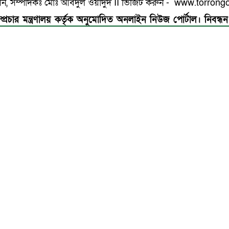
সেন, সম্পাদকঃ মোঃ আবদুল ওয়াদুদ II ভিজিট করুন - www.torro
্প্রচার মন্ত্রণালয় কর্তৃক অনুমোদিত অনলাইন নিউজ পোর্টাল। নিবন্ধন