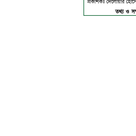
প্রকাশকঃ দেলোয়ার হো
তথ্য ও সম