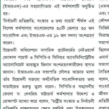
(এমআ
(ইআরএফ)-এর সহযোগিতায় এই কর্মশালাটি অনুষ্ঠিত
এবং অ
হয়।
কৌশলস
'নির্বাচনী প্রতিশ্রুতি, সংস্কার ও তথ্য যাচাই' শীর্ষক এই
ডিজিট
বিশেষ কর্মশালায় বাংলাদেশের ৩০টি জেলার ৩৫ জন
মিরা
সাংবাদিক এবং ইআরএফ-এর ১৮ জন সদস্য অংশগ্রহণ
সমাপ
করেন।
ছিলেন
উদ্বোধনী অধিবেশনে নাগরিক প্ল্যাটফর্মের নেটওয়ার্ক
ওনার
ফোকাল পয়েন্ট ও সিপিডি-র সিনিয়র অ্যাডমিনিস্ট্রেটিভ
সভাপ
অ্যাসোসিয়েট তারান্নুম জিনান অংশগ্রহণকারীদের স্বাগত
নৈতি
জানান। ইআরএফ-এর সভাপতি দৌলত আক্তার মালা
বলেন,
তাঁর উদ্বোধনী বক্তব্যে অর্থনৈতিক সাংবাদিকতায় তথ্য
সাংব
যাচাইয়ের গুরুত্ব তুলে ধরেন। সিপিডি-র সম্মাননীয়
জীবন 
ফেলো ড. দেবপ্রিয় ভট্টাচার্য কর্মশালার উদ্দেশ্য ও
প্রতিট
প্রেক্ষাপট ব্যাখ্যা করে বলেন, "রাষ্ট্রীয় সংস্কার ও নির্বাচনী
রাখতে
প্রতিশ্রুতি বাস্তবায়নের ক্ষেত্রে বস্তুনিষ্ঠ তথ্য উপস্থাপনের