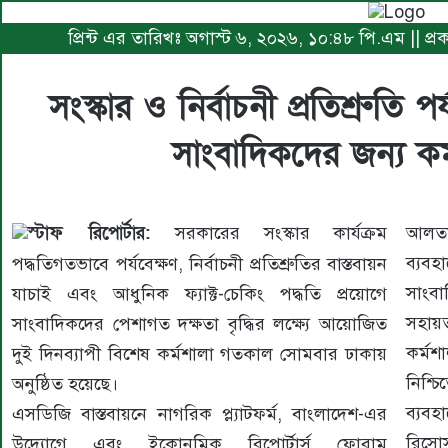
প্রিন্ট এর তারিখঃ অগাস্ট ৬, ২০২৬, ১০:৪৮ পি.এম || প্রক
সংস্কার ও নির্বাচনী প্রতিশ্রুতি পর
সাংবাদিকদের জন্য কর্
স্টাফ রিপোর্টার:
সরকারের সংস্কার কার্যক্রম
আলতা
ব্যব
পদ্ধতিগতভাবে পর্যবেক্ষণ, নির্বাচনী প্রতিশ্রুতির বাস্তবায়ন
সাংবা
যাচাই এবং আধুনিক ফ্যাক্ট-চেকিং পদ্ধতি প্রয়োগে
সহায়
সাংবাদিকদের পেশাগত দক্ষতা বৃদ্ধির লক্ষ্যে আয়োজিত
কর্মশ
দুই দিনব্যাপী বিশেষ কর্মশালা গতকাল সোমবার ঢাকায়
নিশ্
অনুষ্ঠিত হয়েছে।
ব্যবহ
এসডিজি বাস্তবায়নে নাগরিক প্ল্যাটফর্ম, বাংলাদেশ-এর
রিসো
উদ্যোগে এবং ইকোনমিক রিপোর্টার্স ফোরাম