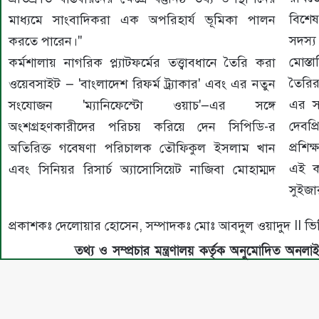
বিশেষ
মাধ্যমে সাংবাদিকরা এক অপরিহার্য ভূমিকা পালন
সদস্
করতে পারেন।"
মোস্ত
কর্মশালায় নাগরিক প্ল্যাটফর্মের তত্ত্বাবধানে তৈরি করা
তৈরি
ওয়েবসাইট — 'বাংলাদেশ রিফর্ম ট্র্যাকার' এবং এর নতুন
এর স
সংযোজন 'ম্যানিফেস্টো ওয়াচ'—এর সঙ্গে
দেবপ্
অংশগ্রহণকারীদের পরিচয় করিয়ে দেন সিপিডি-র
প্রশি
অতিরিক্ত গবেষণা পরিচালক তৌফিকুল ইসলাম খান
এই ক
এবং সিনিয়র রিসার্চ অ্যাসোসিয়েট নাজিবা মোহাম্মদ
সুইজা
প্রকাশকঃ দেলোয়ার হোসেন, সম্পাদকঃ মোঃ আবদুল ওয়াদুদ I
তথ্য ও সম্প্রচার মন্ত্রণালয় কর্তৃক অনুমোদিত অনলা