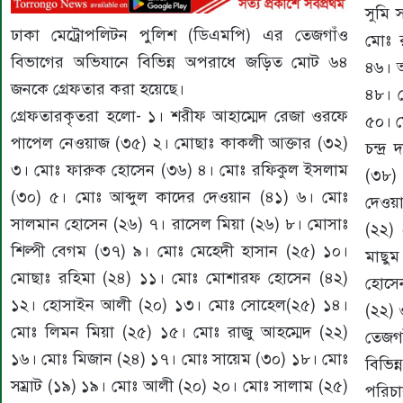
সুমি 
ঢাকা মেট্রোপলিটন পুলিশ (ডিএমপি) এর তেজগাঁও
মোঃ 
বিভাগের অভিযানে বিভিন্ন অপরাধে জড়িত মোট ৬৪
৪৬। 
জনকে গ্রেফতার করা হয়েছে।
৪৮। 
গ্রেফতারকৃতরা হলো- ১। শরীফ আহাম্মেদ রেজা ওরফে
৫০। ম
পাপেল নেওয়াজ (৩৫) ২। মোছাঃ কাকলী আক্তার (৩২)
চন্দ
৩। মোঃ ফারুক হোসেন (৩৬) ৪। মোঃ রফিকুল ইসলাম
(৩৮)
(৩০) ৫। মোঃ আব্দুল কাদের দেওয়ান (৪১) ৬। মোঃ
দেওয়া
সালমান হোসেন (২৬) ৭। রাসেল মিয়া (২৬) ৮। মোসাঃ
(২২)
শিল্পী বেগম (৩৭) ৯। মোঃ মেহেদী হাসান (২৫) ১০।
মাছুম
মোছাঃ রহিমা (২৪) ১১। মোঃ মোশারফ হোসেন (৪২)
হোসে
১২। হোসাইন আলী (২০) ১৩। মোঃ সোহেল(২৫) ১৪।
(২২)
মোঃ লিমন মিয়া (২৫) ১৫। মোঃ রাজু আহম্মেদ (২২)
তেজগা
১৬। মোঃ মিজান (২৪) ১৭। মোঃ সায়েম (৩০) ১৮। মোঃ
বিভি
সম্রাট (১৯) ১৯। মোঃ আলী (২০) ২০। মোঃ সালাম (২৫)
পরিচা