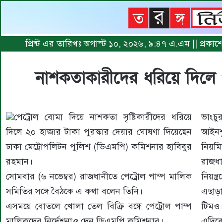
প্রিন্ট এর তারিখঃ অগাস্ট ১০, ২০২৬, ৯:৪৭ এ.এম || প্রকা
নাশকতাকারীদের ধরিয়ে দিলে প
পেট্রোল বোমা দিয়ে নাশকতা সৃষ্টিকারীদের ধরিয়ে
ভাংচ
দিলে ২০ হাজার টাকা পুরস্কার দেয়ার ঘোষণা দিয়েছেন
আইনশৃ
ঢাকা মেট্রোপলিটন পুলিশ (ডিএমপি) কমিশনার হাবিবুর
নিয়মি
রহমান।
রাজধা
সোমবার (৬ নভেম্বর) রাজধানীতে পেট্রোল পাম্প মালিক
নিয়ন
সমিতির সঙ্গে বৈঠকে এ কথা বলেন তিনি।
এছাড়
এসময়ে বোতলে খোলা তেল বিক্রি বন্ধে পেট্রোল পাম্প
টিমও
মালিকদের নির্দেশনাও দেন ডিএমপি কমিশনার।
এদিক