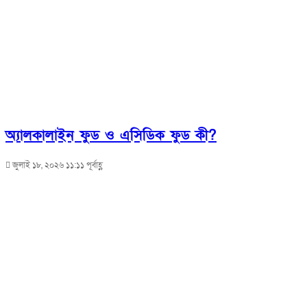
অ্যালকালাইন ফুড ও এসিডিক ফুড কী?
জুলাই ১৮, ২০২৬ ১১:১১ পূর্বাহ্ণ