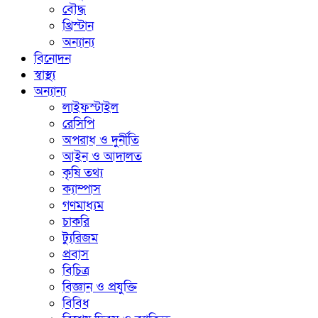
বৌদ্ধ
খ্রিস্টান
অন্যান্য
বিনোদন
স্বাস্থ্য
অন্যান্য
লাইফস্টাইল
রেসিপি
অপরাধ ও দুর্নীতি
আইন ও আদালত
কৃষি তথ্য
ক্যাম্পাস
গণমাধ্যম
চাকরি
ট্যুরিজম
প্রবাস
বিচিত্র
বিজ্ঞান ও প্রযুক্তি
বিবিধ