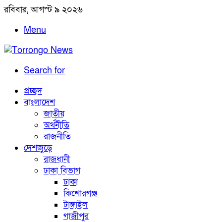
রবিবার, আগস্ট ৯ ২০২৬
Menu
Search for
প্রচ্ছদ
বাংলাদেশ
জাতীয়
অর্থনীতি
রাজনীতি
দেশজুড়ে
রাজধানী
ঢাকা বিভাগ
ঢাকা
কিশোরগঞ্জ
টাঙ্গাইল
গাজীপুর