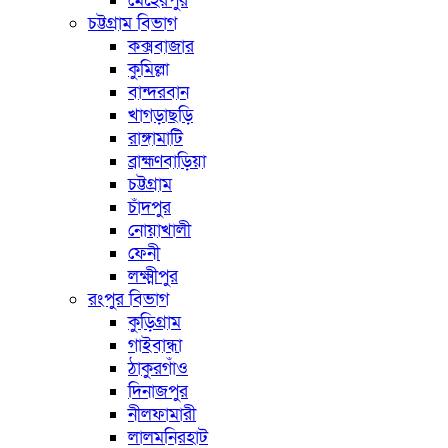
মেহেরপুর
চট্টগ্রাম বিভাগ
কক্সবাজার
কুমিল্লা
বান্দরবান
খাগড়াছড়ি
রাঙ্গামাটি
ব্রাহ্মণবাড়িয়া
চট্টগ্রাম
চাঁদপুর
নোয়াখালী
ফেনী
লক্ষ্মীপুর
রংপুর বিভাগ
কুড়িগ্রাম
গাইবান্ধা
ঠাকুরগাঁও
দিনাজপুর
নীলফামারী
লালমনিরহাট