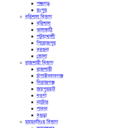
পঞ্চগড়
রংপুর
বরিশাল বিভাগ
বরিশাল
ঝালকাঠি
পটুয়াখালী
পিরোজপুর
বরগুনা
ভোলা
রাজশাহী বিভাগ
রাজশাহী
চাঁপাইনবাবগঞ্জ
সিরাজগঞ্জ
জয়পুরহাট
নওগাঁ
নাটোর
পাবনা
বগুড়া
ময়মনসিংহ বিভাগ