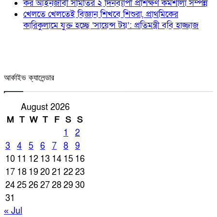
কর আইনজীবী সমিতির ২ দিনব্যাপী প্রশিক্ষণ কর্মশালা সম্পন্ন
খেলতে খেলতেই বিজ্ঞান শিখবে শিশুরা, প্রাথমিকের
কারিকুলামে যুক্ত হচ্ছে ‘সায়েন্স টয়’: প্রতিমন্ত্রী ববি হাজ্জাজ
আর্কাইভ ক্যালেন্ডার
August 2026
M
T
W
T
F
S
S
1
2
3
4
5
6
7
8
9
10
11
12
13
14
15
16
17
18
19
20
21
22
23
24
25
26
27
28
29
30
31
« Jul