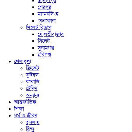
জামালপুর
শেরপুর
ময়মনসিংহ
নেত্রকোনা
সিলেট বিভাগ
মৌলভীবাজার
সিলেট
সুনামগঞ্জ
হবিগঞ্জ
খেলাধুলা
ক্রিকেট
ফুটবল
কাবাডি
টেনিস
অন্যান্য
আন্তর্জাতিক
শিক্ষা
ধর্ম ও জীবন
ইসলাম
হিন্দু