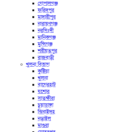
গোপালগঞ্জ
ফরিদপুর
মাদারীপুর
নারায়ণগঞ্জ
নরসিংদী
মানিকগঞ্জ
মুন্সিগঞ্জ
শরীয়তপুর
রাজবাড়ী
খুলনা বিভাগ
কুষ্টিয়া
খুলনা
বাগেরহাট
যশোর
সাতক্ষীরা
চুয়াডাঙ্গা
ঝিনাইদহ
নড়াইল
মাগুরা