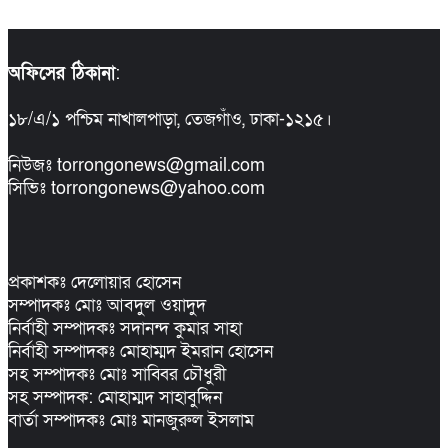
অফিসের ঠিকানা
:
১৮/এ/১ পশ্চিম নাখালপাড়া, তেজগাঁও, ঢাকা-১২১৫।
নিউজঃ torrongonews@gmail.com
সিভিঃ torrongonews@yahoo.com
প্রকাশকঃ দেলোয়ার হোসেন
সম্পাদকঃ মোঃ আবদুল ওয়াদুদ
নির্বাহী সম্পাদকঃ সদানন্দ কুমার সাহা
নির্বাহী সম্পাদকঃ মোহাম্মদ ইমরান হোসেন
সহ সম্পাদকঃ মোঃ সাব্বির চৌধুরী
সহ সম্পাদক: মোহাম্মদ সাহাবুদ্দিন
বার্তা সম্পাদকঃ মোঃ মানজুরুল ইসলাম