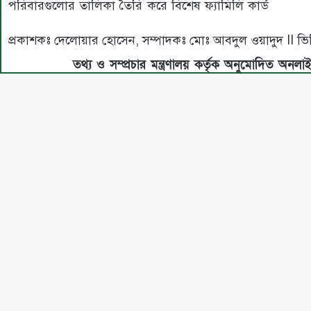
পরিবারগুলোর তালিকা তৈরি করে বিশেষ ফ্যামিলি কার্ড
প্রকাশকঃ দেলোয়ার হোসেন, সম্পাদকঃ মোঃ আবদুল ওয়াদুদ I
তথ্য ও সম্প্রচার মন্ত্রণালয় কর্তৃক অনুমোদিত অনলা