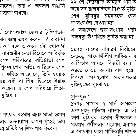
২২ শে ফেব্রুয়ারি আইয়ুব খান 
াংলাদেশ। তার এ অবদান বাঙালি
করে সব রাজবন্দিকে নিঃশর্ত মুক্তি 
বন স্মরণ রাখবে।
শেখ মুজিবুর রহমানকে রেসক
গণসংবর্ধনা দেওয়া হয়।
এ সমাবেশে ছাত্র-সংগ্রাম পর
গােপালগঞ্জ জেলার টুঙ্গিপাড়ায়
‘বঙ্গবন্ধু’ উপাধিতে ভূষিত করা হয়
হমান জন্ম গ্রহণ করেন। ? বাবা-মা
ােকা’ বলে ডাকত। এই ‘খােকা’ই
১৯৭০ সালের সাধারণ নির্বাচন
 সার্বজনীন নেতা হিসেবে আবির্ভূত
নেতৃত্বে আওয়ামীলীগ পাকিস্তা
য় শেখ পরিবারের প্রতিষ্ঠাতা শেখ
আশিভাগ আসনে বিজয়ী হয়। কি
ূর্বপুরুষ শেখ আউয়াল ছিলেন শেখ
করতে দেওয়া হয়না। বাধ্য হয়ে
রুষ । কথিত আছে যে, তিনি হযরত
বিরুদ্ধে অসহযােগ আন্দোলন
)-এর সঙ্গী বা শিষ্য হিসেবে ইরাক
মুক্তিযুদ্ধের সূচনা হয়।
 করেন। এ শেখ পরিবারে পিতা-
 মুজিব ।
মুক্তিযুদ্ধ :
১৯৭১ সালের ৭ মার্চ রেসকোর
জনসমুদ্রে দাঁড়িয়ে বাংলার এ অ
শেখ লুৎফর রহমান এবং মাতা হলেন
শেখ মুজিবুর রহমান দীপ্তকণ্ঠে
াতার তত্ত্ববধানে আপন গৃহেই তার
সংগ্রাম স্বাধীনতার সংগ্রাম, এবারের
ন প্রতিষ্ঠানে শিক্ষালাভ করেন।
এ ঘােষণার ফলে পাকিস্তানি শাসক