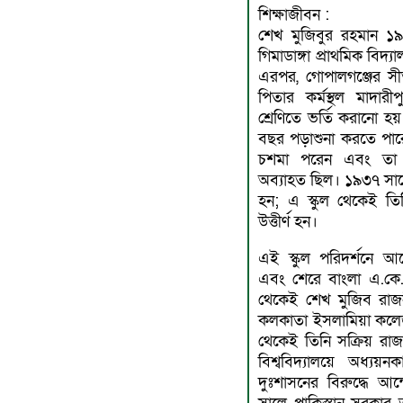
শিক্ষাজীবন :
শেখ মুজিবুর রহমান ১৯
গিমাডাঙ্গা প্রাথমিক বিদ্য
এরপর, গােপালগঞ্জের স
পিতার কর্মস্থল মাদারীপ
শ্রেণিতে ভর্তি করানাে হয
বছর পড়াশুনা করতে পা
চশমা পরেন এবং তা ত
অব্যাহত ছিল। ১৯৩৭ সালে 
হন; এ স্কুল থেকেই তিনি 
উত্তীর্ণ হন।
এই স্কুল পরিদর্শনে আস
এবং শেরে বাংলা এ.কে.
থেকেই শেখ মুজিব রাজনী
কলকাতা ইসলামিয়া কল
থেকেই তিনি সক্রিয় রাজ
বিশ্ববিদ্যালয়ে অধ্যয
দুঃশাসনের বিরুদ্ধে আ