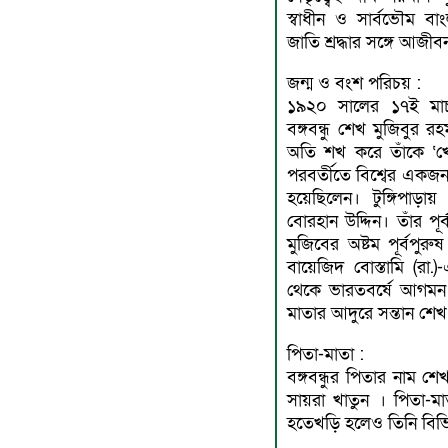
স্বাধীন ও সার্বভৌম ব
জাতি শ্রদ্ধার সঙ্গে আজী
জন্ম ও বংশ পরিচয় :
১৯২০ সালের ১৭ই মার্চ 
বঙ্গবন্ধু শেখ মুজিবুর র
অতি শখ করে তাঁকে ‘খ
পরবর্তীতে বিশ্বের একজন
হয়েছিলেন। টুঙ্গিপাড়া
বােরহান উদ্দিন। তাঁর প
মুজিবের অষ্টম পূর্বপু
বায়েজিদ বােস্তামি (রা.
থেকে ভারতবর্ষে আগমন
মাতার আদুরে সন্তান শেখ
পিতা-মাতা :
বঙ্গবন্ধুর পিতার নাম 
সায়রা খাতুন । পিতা-ম
হতেখড়ি হলেও তিনি বিভিন্