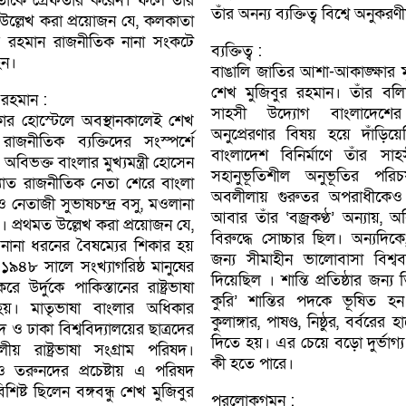
তাঁকে গ্রেফতার করেন। ফলে তাঁর
তাঁর অনন্য ব্যক্তিত্ব বিশ্বে অনুকরণী
উল্লেখ করা প্রয়ােজন যে, কলকাতা
র রহমান রাজনীতিক নানা সংকটে
ব্যক্তিত্ব :
হন।
বাঙালি জাতির আশা-আকাঙ্ক্ষার মূর্
শেখ মুজিবুর রহমান। তাঁর বলিষ্ঠ 
 রহমান :
সাহসী উদ্যোগ বাংলাদেশের ম
র হােস্টেলে অবস্থানকালেই শেখ
অনুপ্রেরণার বিষয় হয়ে দাঁড়িয়
াজনীতিক ব্যক্তিদের সংস্পর্শে
বাংলাদেশ বিনির্মাণে তাঁর সা
ভক্ত বাংলার মুখ্যমন্ত্রী হােসেন
সহানুভূতিশীল অনুভূতির পরিচ
রখ্যাত রাজনীতিক নেতা শেরে বাংলা
অবলীলায় গুরুতর অপরাধীকেও 
নেতাজী সুভাষচন্দ্র বসু, মওলানা
আবার তাঁর ‘বজ্রকণ্ঠ’ অন্যায়, 
 প্রথমত উল্লেখ করা প্রয়ােজন যে,
বিরুদ্ধে সােচ্চার ছিল। অন্যদি
ই নানা ধরনের বৈষম্যের শিকার হয়
জন্য সীমাহীন ভালােবাসা বিশ্ব
। ১৯৪৮ সালে সংখ্যাগরিষ্ঠ মানুষের
দিয়েছিল । শান্তি প্রতিষ্ঠার জন্য
 উর্দুকে পাকিস্তানের রাষ্ট্রভাষা
কুরি’ শান্তির পদকে ভূষিত হন
য়। মাতৃভাষা বাংলার অধিকার
কুলাঙ্গার, পাষণ্ড, নিষ্ঠুর, বর্বরে
দ ও ঢাকা বিশ্ববিদ্যালয়ের ছাত্রদের
দিতে হয়। এর চেয়ে বড়াে দুর্ভা
ীয় রাষ্ট্রভাষা সংগ্রাম পরিষদ।
কী হতে পারে।
 তরুনদের প্রচেষ্টায় এ পরিষদ
িষ্ট ছিলেন বঙ্গবন্ধু শেখ মুজিবুর
পরলােকগমন :