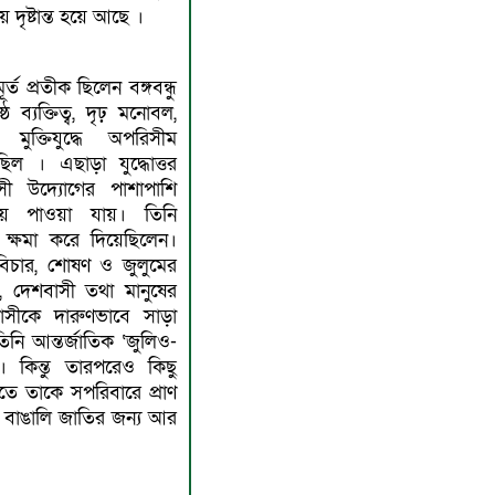
য় দৃষ্টান্ত হয়ে আছে ।
ত প্রতীক ছিলেন বঙ্গবন্ধু
ব্যক্তিত্ব, দৃঢ় মনােবল,
ুক্তিযুদ্ধে অপরিসীম
েছিল । এছাড়া যুদ্ধোত্তর
হসী উদ্যোগের পাশাপাশি
য় পাওয়া যায়। তিনি
ক্ষমা করে দিয়েছিলেন।
অবিচার, শােষণ ও জুলুমের
কে, দেশবাসী তথা মানুষের
বাসীকে দারুণভাবে সাড়া
 তিনি আন্তর্জাতিক ‘জুলিও-
। কিন্তু তারপরেও কিছু
র হাতে তাকে সপরিবারে প্রাণ
গ্য বাঙালি জাতির জন্য আর