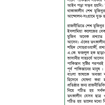
সালে পাকিস্তান সরকার 
আইন পড়া সম্ভব হয়নি। 
থাকাকালীন শেখ মুজিবু
আন্দোলন-সংগ্রামে যুক্ত 
রাজনীতিতে শেখ মুজিবুর
ইসলামিয়া কলেজের বেকা
মুজিব অনেক প্রখ্যাত র
আসেন। এঁদের তৎকালীন অবি
শহিদ সােহরাওয়ার্দী, প্
এ.কে. ফজলুল হক ছাড়াও 
ভাসানীর সাহচর্যে আসেন ।
পাকিস্তান সৃষ্টির পরপর
পূর্ব পাকিস্তানের মানুষ 
বাংলা ভাষাকে অবজ্ঞা করে
হিসেবে ঘােষণা করা হ
প্রতিষ্ঠার জন্য রাজনীতিবি
নিয়ে গঠিত হয় সর্বদল
তৎকালীন যেসব ছাত্র ও
গঠিত হয় তাদের মধ্যে বিশ