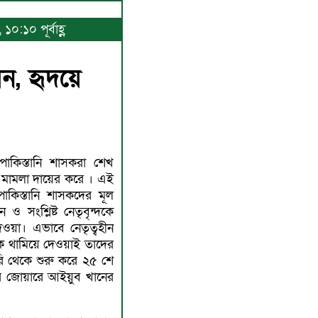
০:১০ পূর্বাহ্ণ
ন, হৃদয়ে
াকিস্তানি শাসকরা শেখ
ধে মামলা দায়ের করে । এই
কিস্তানি শাসকদের মূল
 ও সংশ্লিষ্ট নেতৃবৃন্দকে
েওয়া। এভাবে নেতৃত্বহীন
কে থামিয়ে দেওয়াই তাদের
রি থেকে শুরু করে ২৫ শে
নের জোয়ারে আইয়ুব খানের