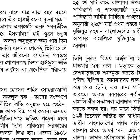
২৫ শে মার্চ রাতে বাঙালির উপর 
পাকিস্তানি এ শাসকগােষ্ঠী ঘুম
২৭ সালে মাত্র সাত বছর বয়সে
পাকিস্তানি বাহিনী নির্বিচার গণহত্
ালয়ে তাঁর ছাত্রজীবনের সূচনা ঘটে ।
অনুযায়ী ২৬শে মার্চ প্রথম প্রহরে
ীতানাথ একাডেমি এবং পরবর্তীতে
মুজিবুর রহমান বাংলাদেশের স্ব
ুরে ইসলামিয়া হাই স্কুলে চতুর্থ
আপামর বাঙালিকে মুক্তিযুদ্ধে
়। অবশ্য অসুস্থতার জন্য প্রায় তিন
জানান।
রেননি। এসময় থেকেই তিনি চোখে
ার জীবনের শেষদিন পর্যন্তও
তিনি চূড়ান্ত বিজয় অর্জন না হওয
গােপালগঞ্জ মিশন হাইস্কুলে ভর্তি
যাওয়ার জন্য বলে । মৃত্যুকে তু
এন্ট্রাস বা প্রবেশিকা পরীক্ষায়
দেশমাতৃকাকে শত্রুমুক্ত করতে ব
পুলিশ, ইপিআর, আনসারসহ লক্ষ ল
অস্ত্র আর ট্রেনিং এর জন্য পাড়ি
েন হােসেন শহিদ সােহরাওয়ার্দী
ভারতে। ভারত সরকারের সর্বাত্ম
 ফজলুল হক । তাদের সংস্পর্শে
বাঙালি বীর সন্তানেরা হানাদার পা
তির প্রতি অনুরক্ত হয়ে ওঠেন।
করতে সক্ষম হয়। নয় মাসে তিরি
েজ থেকে বিএ পাশ করেন। এসময়
১৬ই ডিসেম্বর অর্জিত হয় স্বাধীনতা
নীতির সঙ্গে জড়িয়ে পড়েন। ঢাকা
স্বাধীন বাংলাদেশের প্রথম রাষ্
়নকালীন তিনি পাকিস্তান সরকারের
বাংলায় প্রথম ভাষণ দেন। এভাবে
ন্দোলনে লিপ্ত হন। এজন্য ১৯৪৮
বাংলা। ভাষার মর্যাদাকেও তিনি ব