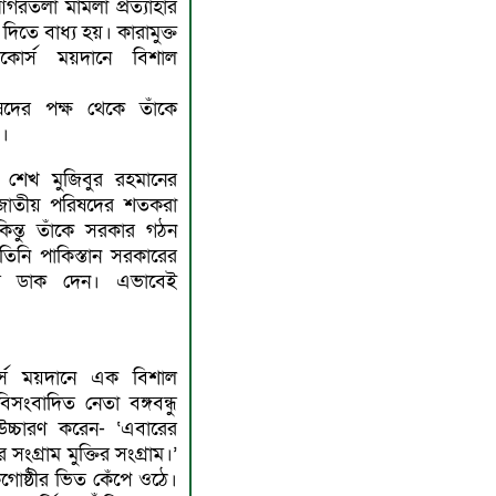
আগরতলা মামলা প্রত্যাহার
দিতে বাধ্য হয়। কারামুক্ত
োর্স ময়দানে বিশাল
িষদের পক্ষ থেকে তাঁকে
 ।
ে শেখ মুজিবুর রহমানের
ন জাতীয় পরিষদের শতকরা
ন্তু তাঁকে সরকার গঠন
 তিনি পাকিস্তান সরকারের
ের ডাক দেন। এভাবেই
্স ময়দানে এক বিশাল
বিসংবাদিত নেতা বঙ্গবন্ধু
 উচ্চারণ করেন- ‘এবারের
 সংগ্রাম মুক্তির সংগ্রাম।’
গােষ্ঠীর ভিত কেঁপে ওঠে।