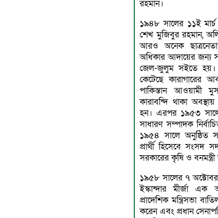
রহমান।
১৯৪৮ সালের ১১ই মার্চ 
শেখ মুজিবুর রহমান, অল
আরও অনেক ছাত্রনেতা গ্
অধিকার আদায়ের জন্য স
জেল-জুলুম সইতে হয়।
কেটেছে কারাগারের আবদ্
পাকিস্তান আওয়ামী 
কারাবন্দি থাকা অবস্থায
হন। এরপর ১৯৫৩ সালে 
সাধারণ সম্পাদক নির্বা
১৯৫৪ সালে অনুষ্ঠিত সাধা
প্রার্থী হিসেবে সংসদ স
সরকারের কৃষি ও বনমন্ত্র
১৯৫৮ সালের ৭ অক্টোবর প
ইস্কান্দার মীর্জা এক অ
প্রাদেশিক মন্ত্রিসভা ব
করেন এবং প্রধান সেনাপ