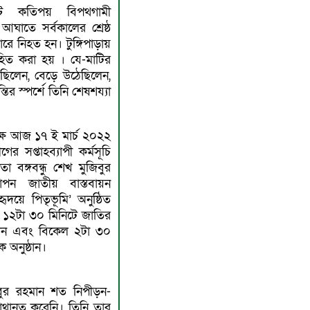
 কতিপয় বিপথগামী
আঘাতে সর্বকালের শ্রেষ্ঠ
রে নিহত হন। টুঙ্গিপাড়ায়
হিত করা হয় । যে-মাটির
়েছিলেন, বেড়ে উঠেছিলেন,
ির স্পর্শে তিনি শেষশয্যা
্ষে আজ ১৭ ই মার্চ ২০২২
র সপ্তাহব্যাপী কর্মসূচি
তা বঙ্গবন্ধু শেখ মুজিবুর
যাপন জাতীয় বাস্তবায়ন
ৃদয়ে পিতৃভূমি’ অনুষ্ঠিত
ুর ১২টা ৩০ মিনিটে জাতির
বেদন এবং বিকেল ২টা ৩০
 অনুষ্ঠান।
িবুর রহমান শত নিপীড়ন-
 মাথানত করেনি। তিনি তার