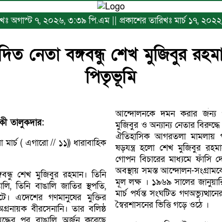
রিখঃ অগাস্ট ৭, ২০২৬, ৩:৩৯ পি.এম || প্রকাশের তারিখঃ মার্চ ১৭, ২০২২, ১
িত নেতা বঙ্গবন্ধু শেখ মুজিবুর রহমা
পিতৃভূমি
আন্দোলনকে দমন করার জন্য প
িকী তালুকদার:
মুজিবুর ও অন্যান্য নেতার বিরুদ্
ঐতিহাসিক আগরতলা মামলায় পা
রা মার্চ ( এগারো // ১১)) ধারাবাহিক
ষড়যন্ত্র হলাে শেখ মুজিবুর রহমান
গােপন বিচারের মাধ্যমে ফাঁসি দ
অবস্থায় সমস্ত আন্দোলন-সংগ্রাম
গবন্ধু শেখ মুজিবুর রহমান। তিনি
মূল লক্ষ । ১৯৬৯ সালের জানুয়া
ঙালি, তিনি বাঙালি জাতির স্থপতি,
মার্চ পর্যন্ত সংঘটিত গণঅভ্যুত্থা
ে। এদেশের গণমানুষের মুক্তির
স্বৈরশাসনের ভিত্তি গড়ে ওঠে ।
গ্রনায়ক বীরসেনানি। তার বলিষ্ঠ
 যুদ্ধের পর বাঙালি অর্জন করেছে