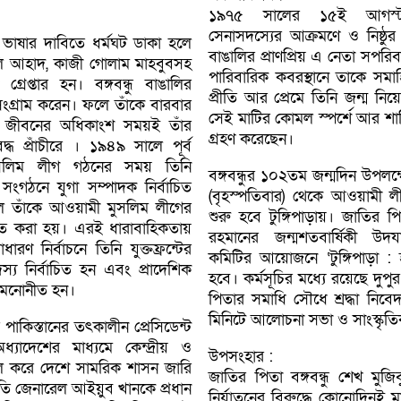
১৯৭৫ সালের ১৫ই আগস্ট
সেনাসদস্যের আক্রমণে ও নিষ্ঠুর 
ভাষার দাবিতে ধর্মঘট ডাকা হলে
বাঙালির প্রাণপ্রিয় এ নেতা সপরিবা
ি আহাদ, কাজী গােলাম মাহবুবসহ
পারিবারিক কবরস্থানে তাকে সমা
রেপ্তার হন। বঙ্গবন্ধু বাঙালির
প্রীতি আর প্রেমে তিনি জন্ম নিয
ংগ্রাম করেন। ফলে তাঁকে বারবার
সেই মাটির কোমল স্পর্শে আর শান্ত
 জীবনের অধিকাংশ সময়ই তাঁর
গ্রহণ করেছেন।
ধ প্রাঁচীরে । ১৯৪৯ সালে পূর্ব
মুসলিম লীগ গঠনের সময় তিনি
বঙ্গবন্ধুর ১০২তম জন্মদিন উপলক
় সংগঠনে যুগা সম্পাদক নির্বাচিত
(বৃহস্পতিবার) থেকে আওয়ামী লীগে
তাঁকে আওয়ামী মুসলিম লীগের
শুরু হবে টুঙ্গিপাড়ায়। জাতির পি
চিত করা হয়। এরই ধারাবাহিকতায়
রহমানের জন্মশতবার্ষিকী উদ
রণ নির্বাচনে তিনি যুক্তফ্রন্টের
কমিটির আয়োজনে ‌‘টুঙ্গিপাড়া : হ
দস্য নির্বাচিত হন এবং প্রাদেশিক
হবে। কর্মসূচির মধ্যে রয়েছে দুপ
ী মনােনীত হন।
পিতার সমাধি সৌধে শ্রদ্ধা নি
মিনিটে আলোচনা সভা ও সাংস্কৃতিক
াকিস্তানের তৎকালীন প্রেসিডেন্ট
ধ্যাদেশের মাধ্যমে কেন্দ্রীয় ও
উপসংহার :
াতিল করে দেশে সামরিক শাসন জারি
জাতির পিতা বঙ্গবন্ধু শেখ মুজ
তি জেনারেল আইয়ুব খানকে প্রধান
নির্যাতনের বিরুদ্ধে কোনােদিনই