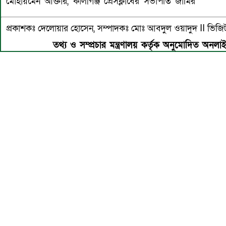
মোহায়মেন আক্তার, কালীগঞ্জ প্রেসক্লাবের সভাপতি জামির
প্রকাশকঃ দেলোয়ার হোসেন, সম্পাদকঃ মোঃ আবদুল ওয়াদুদ II 
তথ্য ও সম্প্রচার মন্ত্রণালয় কর্তৃক অনুমোদিত অনলা