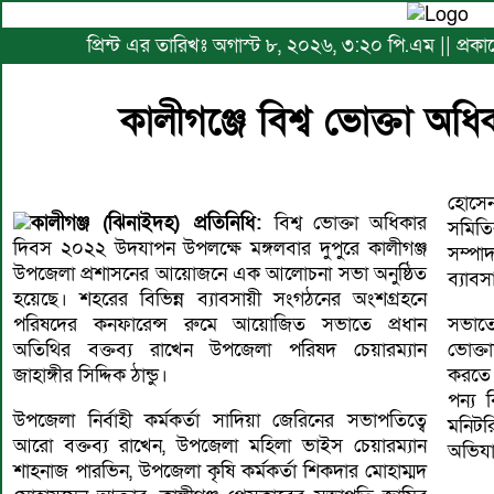
প্রিন্ট এর তারিখঃ অগাস্ট ৮, ২০২৬, ৩:২০ পি.এম || প্রকা
কালীগঞ্জে বিশ্ব ভোক্তা অ
হোসেন
কালীগঞ্জ (ঝিনাইদহ) প্রতিনিধি:
বিশ্ব ভোক্তা অধিকার
সমিতি
দিবস ২০২২ উদযাপন উপলক্ষে মঙ্গলবার দুপুরে কালীগঞ্জ
সম্প
উপজেলা প্রশাসনের আয়োজনে এক আলোচনা সভা অনুষ্ঠিত
ব্যাবস
হয়েছে। শহরের বিভিন্ন ব্যাবসায়ী সংগঠনের অংশগ্রহনে
পরিষদের কনফারেন্স রুমে আয়োজিত সভাতে প্রধান
সভাতে
অতিথির বক্তব্য রাখেন উপজেলা পরিষদ চেয়ারম্যান
ভোক্তা
জাহাঙ্গীর সিদ্দিক ঠান্ডু।
করতে 
পন্য 
উপজেলা নির্বাহী কর্মকর্তা সাদিয়া জেরিনের সভাপতিত্বে
মনিট
আরো বক্তব্য রাখেন, উপজেলা মহিলা ভাইস চেয়ারম্যান
অভিযা
শাহনাজ পারভিন, উপজেলা কৃষি কর্মকর্তা শিকদার মোহাম্মদ