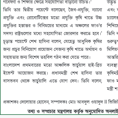
গবেষণা ও শিক্ষার ক্ষেত্রে সহযোগিতা বাড়ানো উচিত।’
উদ্ভূত
তিনি তার দ্বিতীয় পয়েন্টে বলেছেন, ‌জৈব-প্রযুক্তি, ন্যানো
এবং 
প্রযুক্তি এবং রোবোটিক্সের মতো প্রযুক্তি কৃষি খাতে উচ্চ
চ্যা
প্রযুক্তির হস্তান্তর ও বিনিময়ের মাধ্যমে এ অঞ্চলের ফাও'র
শিখিয়
সদস্য রাষ্ট্রগুলোর মধ্যে সহযোগিতা জোরদার করতে হবে।'
তিনি 
চূড়ান্ত পয়েন্টে শেখ হাসিনা বলেন, যেহেতু আধুনিক কৃষির
গুরুত
জন্য প্রচুর বিনিয়োগ প্রয়োজন সেজন্য কৃষি খাতে অর্থায়ন ও
মিলি
সহায়তার জন্য বিশেষ তহবিল গঠন করা যেতে পারে।
আন্তর
বাংলাদেশ প্রথমবারের মতো আঞ্চলিক ভার্চুয়াল হাই-ব্রিড
ব্যবস্
ইভেন্ট আয়োজন করছে। প্রধানমন্ত্রী শেখ হাসিনা তার
কৃষিমন
বাসভবন থেকে ভার্চুয়ালি এতে যোগ দেন। তিনি বলেন,
ফাও ম
মন্ত্র
প্রকাশকঃ দেলোয়ার হোসেন, সম্পাদকঃ মোঃ আবদুল ওয়াদুদ II 
তথ্য ও সম্প্রচার মন্ত্রণালয় কর্তৃক অনুমোদিত অনলা