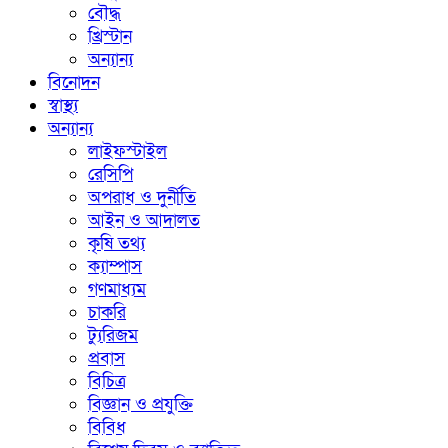
বৌদ্ধ
খ্রিস্টান
অন্যান্য
বিনোদন
স্বাস্থ্য
অন্যান্য
লাইফস্টাইল
রেসিপি
অপরাধ ও দুর্নীতি
আইন ও আদালত
কৃষি তথ্য
ক্যাম্পাস
গণমাধ্যম
চাকরি
ট্যুরিজম
প্রবাস
বিচিত্র
বিজ্ঞান ও প্রযুক্তি
বিবিধ