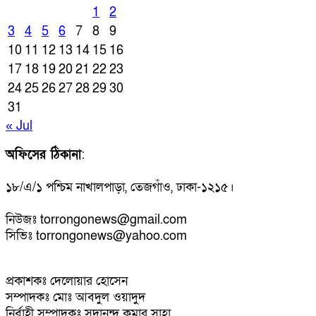
1
2
3
4
5
6
7
8
9
10
11
12
13
14
15
16
17
18
19
20
21
22
23
24
25
26
27
28
29
30
31
« Jul
অফিসের ঠিকানা
:
১৮/এ/১ পশ্চিম নাখালপাড়া, তেজগাঁও, ঢাকা-১২১৫।
নিউজঃ torrongonews@gmail.com
সিভিঃ torrongonews@yahoo.com
প্রকাশকঃ দেলোয়ার হোসেন
সম্পাদকঃ মোঃ আবদুল ওয়াদুদ
নির্বাহী সম্পাদকঃ সদানন্দ কুমার সাহা