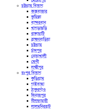
মেহেরপুর
চট্টগ্রাম বিভাগ
কক্সবাজার
কুমিল্লা
বান্দরবান
খাগড়াছড়ি
রাঙ্গামাটি
ব্রাহ্মণবাড়িয়া
চট্টগ্রাম
চাঁদপুর
নোয়াখালী
ফেনী
লক্ষ্মীপুর
রংপুর বিভাগ
কুড়িগ্রাম
গাইবান্ধা
ঠাকুরগাঁও
দিনাজপুর
নীলফামারী
লালমনিরহাট