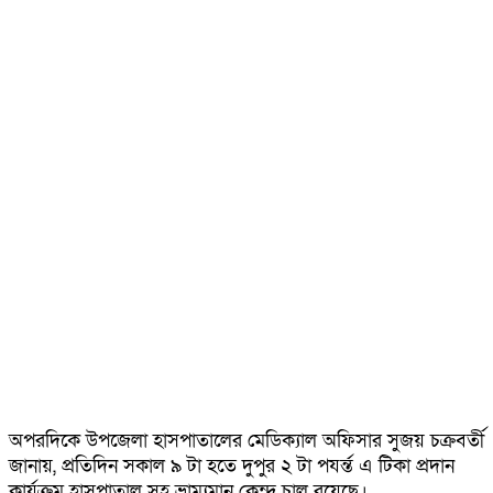
অপরদিকে উপজেলা হাসপাতালের মেডিক্যাল অফিসার সুজয় চক্রবর্তী
জানায়, প্রতিদিন সকাল ৯ টা হতে দুপুর ২ টা পযর্ন্ত এ টিকা প্রদান
কার্যক্রম হাসপাতাল সহ ভ্রাম্যমান কেন্দ্র চালু রয়েছে।