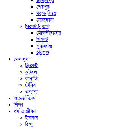
জামালপুর
শেরপুর
ময়মনসিংহ
নেত্রকোনা
সিলেট বিভাগ
মৌলভীবাজার
সিলেট
সুনামগঞ্জ
হবিগঞ্জ
খেলাধুলা
ক্রিকেট
ফুটবল
কাবাডি
টেনিস
অন্যান্য
আন্তর্জাতিক
শিক্ষা
ধর্ম ও জীবন
ইসলাম
হিন্দু