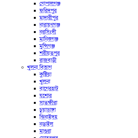
গোপালগঞ্জ
ফরিদপুর
মাদারীপুর
নারায়ণগঞ্জ
নরসিংদী
মানিকগঞ্জ
মুন্সিগঞ্জ
শরীয়তপুর
রাজবাড়ী
খুলনা বিভাগ
কুষ্টিয়া
খুলনা
বাগেরহাট
যশোর
সাতক্ষীরা
চুয়াডাঙ্গা
ঝিনাইদহ
নড়াইল
মাগুরা