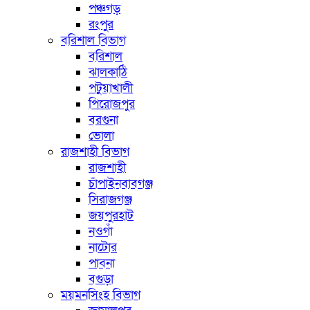
পঞ্চগড়
রংপুর
বরিশাল বিভাগ
বরিশাল
ঝালকাঠি
পটুয়াখালী
পিরোজপুর
বরগুনা
ভোলা
রাজশাহী বিভাগ
রাজশাহী
চাঁপাইনবাবগঞ্জ
সিরাজগঞ্জ
জয়পুরহাট
নওগাঁ
নাটোর
পাবনা
বগুড়া
ময়মনসিংহ বিভাগ