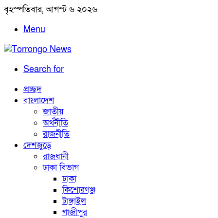
বৃহস্পতিবার, আগস্ট ৬ ২০২৬
Menu
Search for
প্রচ্ছদ
বাংলাদেশ
জাতীয়
অর্থনীতি
রাজনীতি
দেশজুড়ে
রাজধানী
ঢাকা বিভাগ
ঢাকা
কিশোরগঞ্জ
টাঙ্গাইল
গাজীপুর