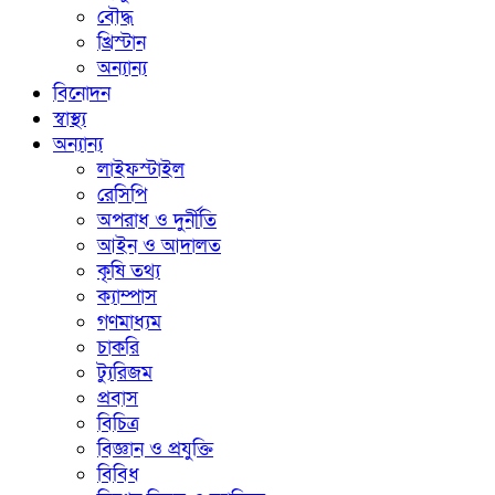
বৌদ্ধ
খ্রিস্টান
অন্যান্য
বিনোদন
স্বাস্থ্য
অন্যান্য
লাইফস্টাইল
রেসিপি
অপরাধ ও দুর্নীতি
আইন ও আদালত
কৃষি তথ্য
ক্যাম্পাস
গণমাধ্যম
চাকরি
ট্যুরিজম
প্রবাস
বিচিত্র
বিজ্ঞান ও প্রযুক্তি
বিবিধ