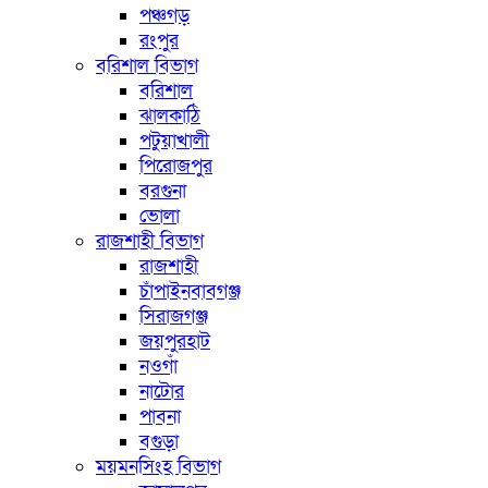
পঞ্চগড়
রংপুর
বরিশাল বিভাগ
বরিশাল
ঝালকাঠি
পটুয়াখালী
পিরোজপুর
বরগুনা
ভোলা
রাজশাহী বিভাগ
রাজশাহী
চাঁপাইনবাবগঞ্জ
সিরাজগঞ্জ
জয়পুরহাট
নওগাঁ
নাটোর
পাবনা
বগুড়া
ময়মনসিংহ বিভাগ