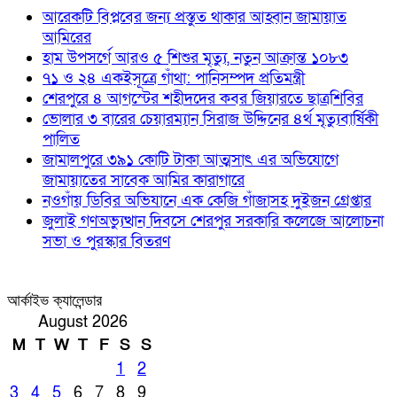
আরেকটি বিপ্লবের জন্য প্রস্তুত থাকার আহ্বান জামায়াত
আমিরের
হাম উপসর্গে আরও ৫ শিশুর মৃত্যু, নতুন আক্রান্ত ১০৮৩
৭১ ও ২৪ একইসূত্রে গাঁথা: পানিসম্পদ প্রতিমন্ত্রী
শেরপুরে ৪ আগস্টের শহীদদের কবর জিয়ারতে ছাত্রশিবির
ভোলার ৩ বারের চেয়ারম্যান সিরাজ উদ্দিনের ৪র্থ মৃত্যুবার্ষিকী
পালিত
জামালপুরে ৩৯১ কোটি টাকা আত্মসাৎ এর অভিযোগে
জামায়াতের সাবেক আমির কারাগারে
নওগাঁয় ডিবির অভিযানে এক কেজি গাঁজাসহ দুইজন গ্রেপ্তার
জুলাই গণঅভ্যুত্থান দিবসে শেরপুর সরকারি কলেজে আলোচনা
সভা ও পুরস্কার বিতরণ
আর্কাইভ ক্যালেন্ডার
August 2026
M
T
W
T
F
S
S
1
2
3
4
5
6
7
8
9