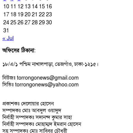
10
11
12
13
14
15
16
17
18
19
20
21
22
23
24
25
26
27
28
29
30
31
« Jul
অফিসের ঠিকানা
:
১৮/এ/১ পশ্চিম নাখালপাড়া, তেজগাঁও, ঢাকা-১২১৫।
নিউজঃ torrongonews@gmail.com
সিভিঃ torrongonews@yahoo.com
প্রকাশকঃ দেলোয়ার হোসেন
সম্পাদকঃ মোঃ আবদুল ওয়াদুদ
নির্বাহী সম্পাদকঃ সদানন্দ কুমার সাহা
নির্বাহী সম্পাদকঃ মোহাম্মদ ইমরান হোসেন
সহ সম্পাদকঃ মোঃ সাব্বির চৌধুরী