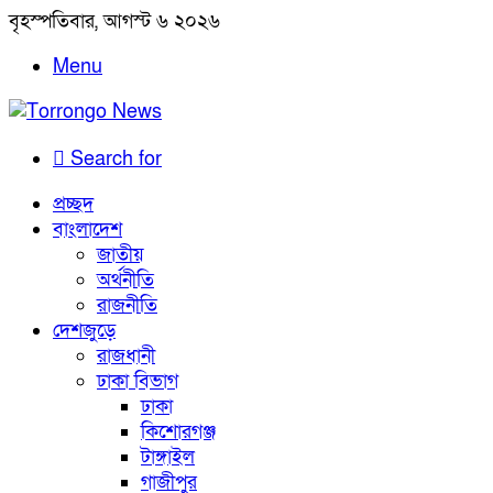
বৃহস্পতিবার, আগস্ট ৬ ২০২৬
Menu
Search for
প্রচ্ছদ
বাংলাদেশ
জাতীয়
অর্থনীতি
রাজনীতি
দেশজুড়ে
রাজধানী
ঢাকা বিভাগ
ঢাকা
কিশোরগঞ্জ
টাঙ্গাইল
গাজীপুর