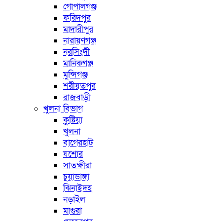
গোপালগঞ্জ
ফরিদপুর
মাদারীপুর
নারায়ণগঞ্জ
নরসিংদী
মানিকগঞ্জ
মুন্সিগঞ্জ
শরীয়তপুর
রাজবাড়ী
খুলনা বিভাগ
কুষ্টিয়া
খুলনা
বাগেরহাট
যশোর
সাতক্ষীরা
চুয়াডাঙ্গা
ঝিনাইদহ
নড়াইল
মাগুরা