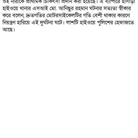
ওই নারীকে প্রাথমিক চিকিৎসা প্রদান করা হয়েছে। এ ব্যাপারে হাঁসাড়া
হাইওয়ে থানার এসআই মো. আনিছুর রহমান ঘটনার সত্যতা স্বীকার
করে বলেন, দ্রুতগতির মোটরসাইকেলটির গতি বেশী থাকার কারণে
নিয়ন্ত্রণ হারিয়ে এই দুর্ঘটনা ঘটে। লাশটি হাইওয়ে পুলিশের হেফাজতে
আছে।