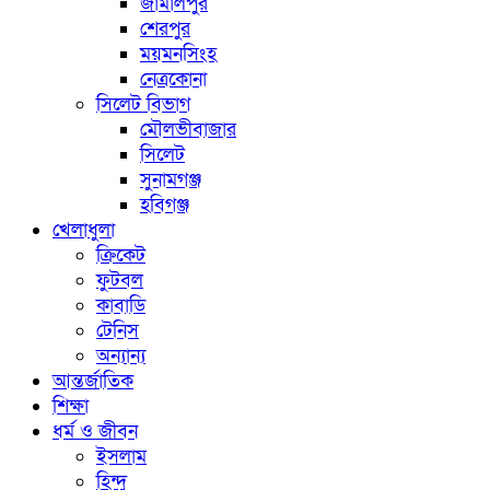
জামালপুর
শেরপুর
ময়মনসিংহ
নেত্রকোনা
সিলেট বিভাগ
মৌলভীবাজার
সিলেট
সুনামগঞ্জ
হবিগঞ্জ
খেলাধুলা
ক্রিকেট
ফুটবল
কাবাডি
টেনিস
অন্যান্য
আন্তর্জাতিক
শিক্ষা
ধর্ম ও জীবন
ইসলাম
হিন্দু