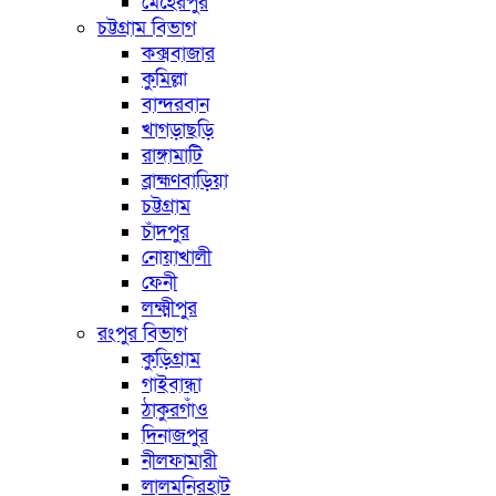
মেহেরপুর
চট্টগ্রাম বিভাগ
কক্সবাজার
কুমিল্লা
বান্দরবান
খাগড়াছড়ি
রাঙ্গামাটি
ব্রাহ্মণবাড়িয়া
চট্টগ্রাম
চাঁদপুর
নোয়াখালী
ফেনী
লক্ষ্মীপুর
রংপুর বিভাগ
কুড়িগ্রাম
গাইবান্ধা
ঠাকুরগাঁও
দিনাজপুর
নীলফামারী
লালমনিরহাট