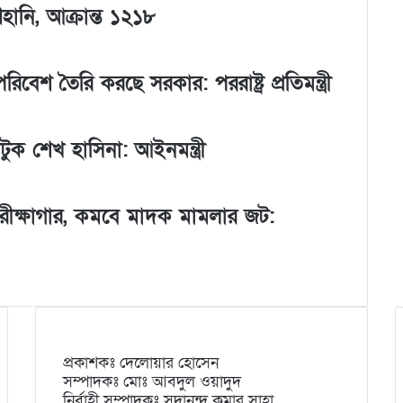
হানি, আক্রান্ত ১২১৮
শ তৈরি করছে সরকার: পররাষ্ট্র প্রতিমন্ত্রী
ুক শেখ হাসিনা: আইনমন্ত্রী
রীক্ষাগার, কমবে মাদক মামলার জট:
প্রকাশকঃ দেলোয়ার হোসেন
সম্পাদকঃ মোঃ আবদুল ওয়াদুদ
নির্বাহী সম্পাদকঃ সদানন্দ কুমার সাহা