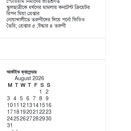
স্টেডিয়াম নির্মাণের প্রতিশ্রুতি
স্কুলছাত্রীকে ধর্ষণের মামলায় কনটেন্ট ক্রিয়েটর
রিপন মিয়া গ্রেপ্তার
নোয়াখালীতে তরুণীদের দিয়ে পর্নো ভিডিও
তৈরি; গ্রেপ্তার ৫ ,উদ্ধার ৪ তরুণী
আর্কাইভ ক্যালেন্ডার
August 2026
M
T
W
T
F
S
S
1
2
3
4
5
6
7
8
9
10
11
12
13
14
15
16
17
18
19
20
21
22
23
24
25
26
27
28
29
30
31