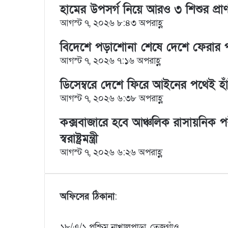
I
e
k
i
হামের উপসর্গ নিয়ে আরও ৩ শিশুর প্রাণ
n
s
t
a
আগস্ট ৭, ২০২৬ ৮:৪৩ অপরাহ্ণ
t
e
E
m
a
বিদেশে পড়াশোনা শেষে দেশে ফেরার পরিবে
i
আগস্ট ৭, ২০২৬ ৭:১৬ অপরাহ্ণ
l
ডিসেম্বরে দেশে ফিরে আইনের পথেই হাঁট
আগস্ট ৭, ২০২৬ ৬:৩৮ অপরাহ্ণ
কক্সবাজারে হবে আঞ্চলিক রাসায়নিক প
স্বরাষ্ট্রমন্ত্রী
আগস্ট ৭, ২০২৬ ৬:২৬ অপরাহ্ণ
অফিসের ঠিকানা
:
১৮/এ/১ পশ্চিম নাখালপাড়া, তেজগাঁও,