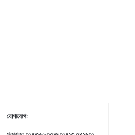
যোগাযোগ:
প্রকাশকঃ ০১৭৭৯৮৮০০৭৭,০১৭১৩ ০৪১৬০১