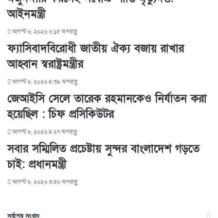
n
s
t
a
আইনমন্ত্রী
t
e
E
m
আগস্ট ৮, ২০২৬ ৬:১৫ অপরাহ্ণ
a
i
ফ্যাসিবাদবিরোধী জাতীয় ঐক্য বজায় রাখার
l
আহ্বান স্বরাষ্ট্রমন্ত্রীর
আগস্ট ৮, ২০২৬ ৪:৩৯ অপরাহ্ণ
জেআইসি সেলে তারেক রহমানকেও নির্যাতন করা
হয়েছিল : চিফ প্রসিকিউটর
আগস্ট ৮, ২০২৬ ৪:২৭ অপরাহ্ণ
সবার সম্মিলিত প্রচেষ্টায় সুন্দর বাংলাদেশ গড়তে
চাই: প্রধানমন্ত্রী
আগস্ট ৮, ২০২৬ ৩:৫০ অপরাহ্ণ
সর্বশেষ সংবাদ