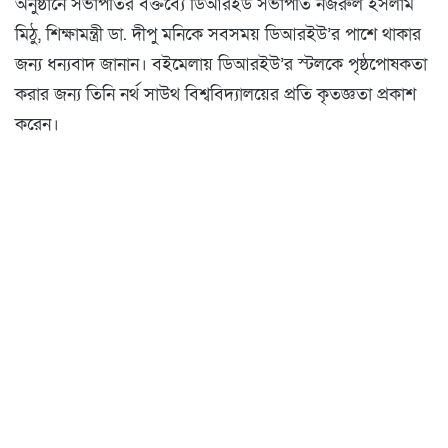
অনুষ্ঠানে সভাপতির বক্তব্যে ডিআরইউ সভাপতি নজরুল ইসলাম
মিঠু, শিক্ষামন্ত্রী ডা. দীপু মনিকে সবসময় ডিআরইউ’র পাশে থাকার
জন্য ধন্যবাদ জানান। বইমেলায় ডিআরইউ’র স্টলকে পৃষ্ঠপোষকতা
করার জন্য তিনি নর্থ সাউথ বিশ্ববিদ্যালয়ের প্রতি কৃতজ্ঞতা প্রকাশ
করেন।