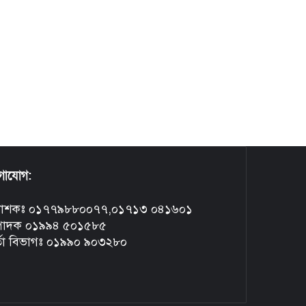
গাযোগ:
রকাশকঃ ০১৭৭৯৮৮০০৭৭,০১৭১৩ ০৪১৬০১
্পাদক ০১৯৯৪ ৫০১৫৮৫
্তা বিভাগঃ ০১৯৯০ ৯০৩২৮০