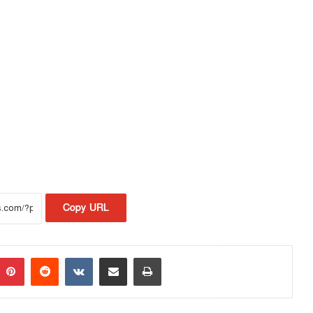
Copy URL
Pinterest
Reddit
VKontakte
Share via Email
Print