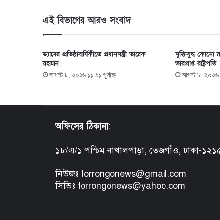
এই বিভাগের আরও সংবাদ
ড্যাবের প্রতিষ্ঠাবার্ষিকীতে প্রধানমন্ত্রী তারেক
মুক্তিযুদ্ধ কোনো
রহমান
ভারপ্রাপ্ত রাষ্ট্রপতি
আগস্ট ৮, ২০২৬ ১১:৩১ পূর্বাহ্ণ
আগস্ট ৮, ২০২৬ ১০
অফিসের ঠিকানা
:
১৮/এ/১ পশ্চিম নাখালপাড়া, তেজগাঁও, ঢাকা-১২১
নিউজঃ torrongonews@gmail.com
সিভিঃ torrongonews@yahoo.com