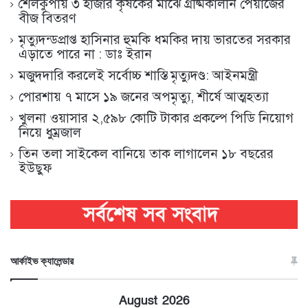
শৈলকুপায় ৩ হাজার কৃষকের মাঝে গ্রীষ্মকালীন পেঁয়াজের
বীজ বিতরণ
মৃত্যুদন্ডপ্রাপ্ত হাসিনার হুমকি ধমকির দায় ভারতের সরকার
এড়াতে পারে না : ডাঃ ইরান
মজুদদারি করলেই সর্বোচ্চ শাস্তি মৃত্যুদণ্ড: আইনমন্ত্রী
পোরশায় ৭ মাসে ১৯ জনের অপমৃত্যু, শীর্ষে আত্মহত্যা
খুলনা ওয়াসার ২,৫৯৮ কোটি টাকার প্রকল্পে পিডি নিয়োগ
নিয়ে ধুম্রজাল
তিন তলা সাইকেল বানিয়ে তাক লাগালেন ১৮ বছরের
ইউছুফ
আর্কাইভ ক্যালেন্ডার
August 2026