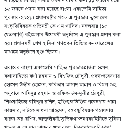
সাহিত্যের বিভিন্ন শাখায় অবদান রাখার জন্য ১১ ক্যাটাগরিতে
১৫ জনকে প্রদান করা হয়েছে বাংলা একাডেমি সাহিত্য
পুরস্কার-২০২১। প্রধানমন্ত্রীর পক্ষে এ পুরস্কার তুলে দেন
সংস্কৃতিবিষয়ক প্রতিমন্ত্রী কে এম খালিদ। মঙ্গলবার (১৫
ফেব্রুয়ারি) বইমেলার উদ্বোধনী অনুষ্ঠানে এ পুরস্কার প্রদান করা
হয়। প্রধানমন্ত্রী শেখ হাসিনা গণভবন ভিডিও কনফারেন্সের
মাধ্যমে অনুষ্ঠানে যুক্ত ছিলেন।
এবারের বাংলা একাডেমি সাহিত্য পুরস্কারপ্রাপ্তরা হলেন,
কথাসাহিত্যে ঝর্ণা রহমান ও বিশ্বজিৎ চৌধুরী, প্রবন্ধ/গবেষণায়
হোসেন উদ্দীন হোসেন, কবিতায় আসাদ মান্নান ও বিমল গুহ,
অনুবাদে আমিনুর রহমান ও রফিক-উম-মুনীর চৌধুরী,
শিশুসাহিত্যে রফিকুর রশিদ, মুক্তিযুদ্ধভিত্তিক গবেষণায় পান্না
কায়সার, নাটকে সাধনা আহমেদ, বঙ্গবন্ধুবিষয়ক গবেষণায়
হারুন-অর-রশিদ, আত্মজীবনী/স্মৃতিকথা/ভ্রমণকাহিনিতে সুফিয়া
খাতুন ও হায়দার আকবর খান রনো, বিজ্ঞান/কল্পবিজ্ঞান/