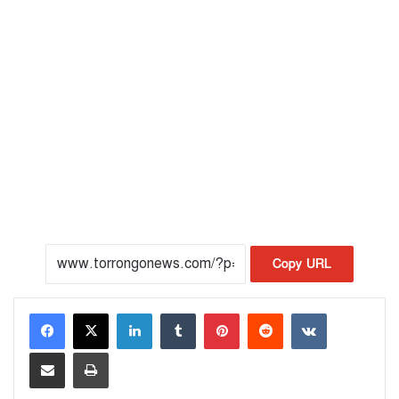
Copy URL
LinkedIn
Tumblr
Pinterest
Reddit
VKontakte
Share via Email
Print