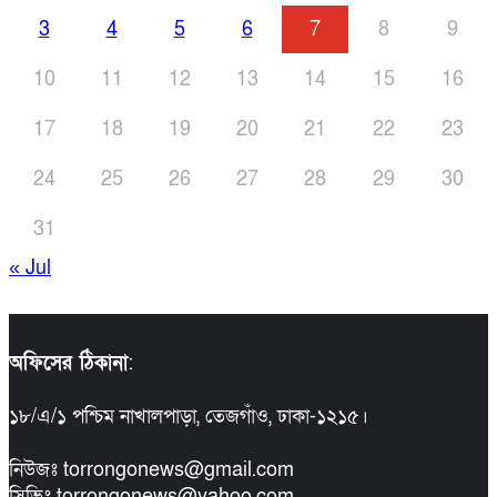
3
4
5
6
7
8
9
10
11
12
13
14
15
16
17
18
19
20
21
22
23
24
25
26
27
28
29
30
31
« Jul
অফিসের ঠিকানা
:
১৮/এ/১ পশ্চিম নাখালপাড়া, তেজগাঁও, ঢাকা-১২১৫।
নিউজঃ torrongonews@gmail.com
সিভিঃ torrongonews@yahoo.com