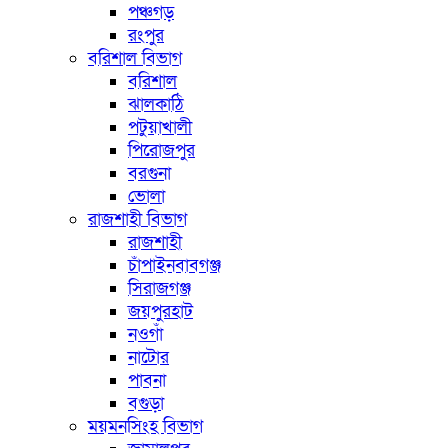
পঞ্চগড়
রংপুর
বরিশাল বিভাগ
বরিশাল
ঝালকাঠি
পটুয়াখালী
পিরোজপুর
বরগুনা
ভোলা
রাজশাহী বিভাগ
রাজশাহী
চাঁপাইনবাবগঞ্জ
সিরাজগঞ্জ
জয়পুরহাট
নওগাঁ
নাটোর
পাবনা
বগুড়া
ময়মনসিংহ বিভাগ