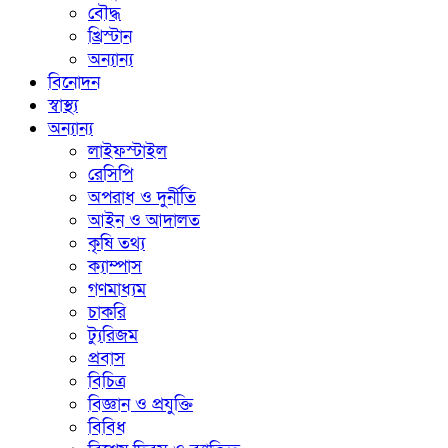
বৌদ্ধ
খ্রিস্টান
অন্যান্য
বিনোদন
স্বাস্থ্য
অন্যান্য
লাইফস্টাইল
রেসিপি
অপরাধ ও দুর্নীতি
আইন ও আদালত
কৃষি তথ্য
ক্যাম্পাস
গণমাধ্যম
চাকরি
ট্যুরিজম
প্রবাস
বিচিত্র
বিজ্ঞান ও প্রযুক্তি
বিবিধ