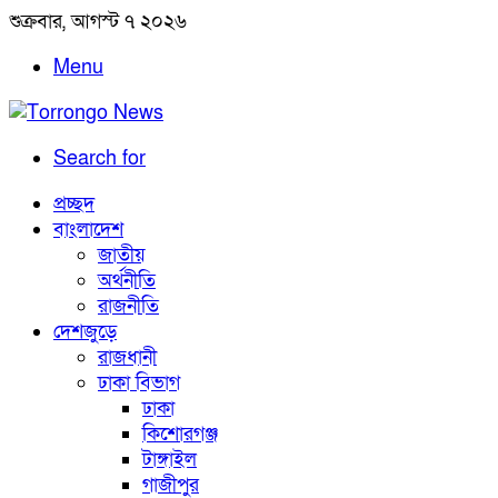
শুক্রবার, আগস্ট ৭ ২০২৬
Menu
Search for
প্রচ্ছদ
বাংলাদেশ
জাতীয়
অর্থনীতি
রাজনীতি
দেশজুড়ে
রাজধানী
ঢাকা বিভাগ
ঢাকা
কিশোরগঞ্জ
টাঙ্গাইল
গাজীপুর