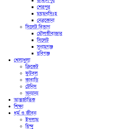
জামালপুর
শেরপুর
ময়মনসিংহ
নেত্রকোনা
সিলেট বিভাগ
মৌলভীবাজার
সিলেট
সুনামগঞ্জ
হবিগঞ্জ
খেলাধুলা
ক্রিকেট
ফুটবল
কাবাডি
টেনিস
অন্যান্য
আন্তর্জাতিক
শিক্ষা
ধর্ম ও জীবন
ইসলাম
হিন্দু