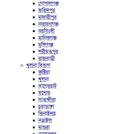
গোপালগঞ্জ
ফরিদপুর
মাদারীপুর
নারায়ণগঞ্জ
নরসিংদী
মানিকগঞ্জ
মুন্সিগঞ্জ
শরীয়তপুর
রাজবাড়ী
খুলনা বিভাগ
কুষ্টিয়া
খুলনা
বাগেরহাট
যশোর
সাতক্ষীরা
চুয়াডাঙ্গা
ঝিনাইদহ
নড়াইল
মাগুরা