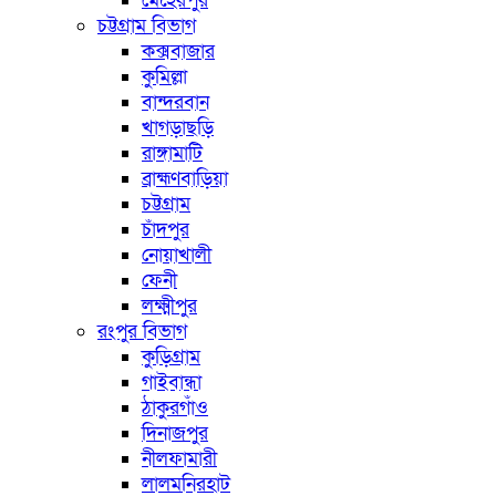
মেহেরপুর
চট্টগ্রাম বিভাগ
কক্সবাজার
কুমিল্লা
বান্দরবান
খাগড়াছড়ি
রাঙ্গামাটি
ব্রাহ্মণবাড়িয়া
চট্টগ্রাম
চাঁদপুর
নোয়াখালী
ফেনী
লক্ষ্মীপুর
রংপুর বিভাগ
কুড়িগ্রাম
গাইবান্ধা
ঠাকুরগাঁও
দিনাজপুর
নীলফামারী
লালমনিরহাট