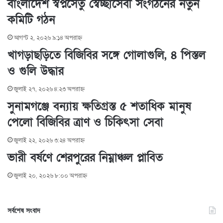
বাংলাদেশ স্বপ্নসেতু স্বেচ্ছাসেবী সংগঠনের নতুন
n
s
t
a
কমিটি গঠন
t
e
E
m
আগস্ট ২, ২০২৬ ৯:১৪ অপরাহ্ণ
a
i
খাগড়াছড়িতে বিজিবির সঙ্গে গোলাগুলি, ৪ পিস্তল
l
ও গুলি উদ্ধার
জুলাই ২৭, ২০২৬ ৪:২৩ অপরাহ্ণ
সুনামগঞ্জে বন্যায় ক্ষতিগ্রস্ত ৫ শতাধিক মানুষ
পেলো বিজিবির ত্রাণ ও চিকিৎসা সেবা
জুলাই ২২, ২০২৬ ৩:২৪ অপরাহ্ণ
ভারী বর্ষণে শেরপুরের নিম্নাঞ্চল প্লাবিত
জুলাই ২০, ২০২৬ ৮:০০ অপরাহ্ণ
সর্বশেষ সংবাদ