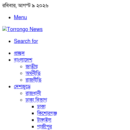
রবিবার, আগস্ট ৯ ২০২৬
Menu
Search for
প্রচ্ছদ
বাংলাদেশ
জাতীয়
অর্থনীতি
রাজনীতি
দেশজুড়ে
রাজধানী
ঢাকা বিভাগ
ঢাকা
কিশোরগঞ্জ
টাঙ্গাইল
গাজীপুর