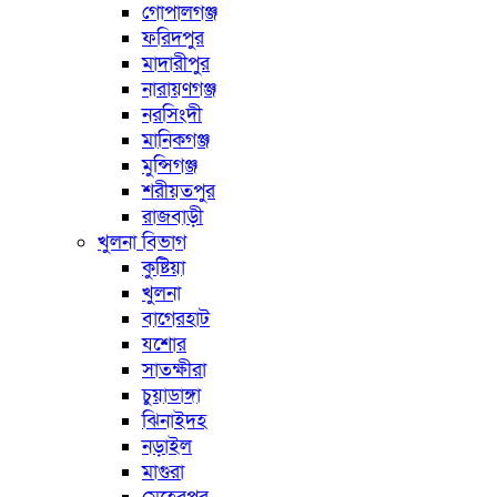
গোপালগঞ্জ
ফরিদপুর
মাদারীপুর
নারায়ণগঞ্জ
নরসিংদী
মানিকগঞ্জ
মুন্সিগঞ্জ
শরীয়তপুর
রাজবাড়ী
খুলনা বিভাগ
কুষ্টিয়া
খুলনা
বাগেরহাট
যশোর
সাতক্ষীরা
চুয়াডাঙ্গা
ঝিনাইদহ
নড়াইল
মাগুরা