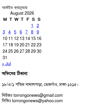
আর্কাইভ ক্যালেন্ডার
August 2026
M
T
W
T
F
S
S
1
2
3
4
5
6
7
8
9
10
11
12
13
14
15
16
17
18
19
20
21
22
23
24
25
26
27
28
29
30
31
« Jul
অফিসের ঠিকানা
:
১৮/এ/১ পশ্চিম নাখালপাড়া, তেজগাঁও, ঢাকা-১২১৫।
নিউজঃ torrongonews@gmail.com
সিভিঃ torrongonews@yahoo.com