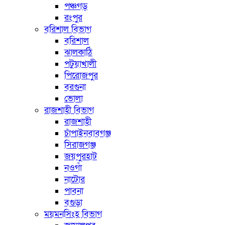
পঞ্চগড়
রংপুর
বরিশাল বিভাগ
বরিশাল
ঝালকাঠি
পটুয়াখালী
পিরোজপুর
বরগুনা
ভোলা
রাজশাহী বিভাগ
রাজশাহী
চাঁপাইনবাবগঞ্জ
সিরাজগঞ্জ
জয়পুরহাট
নওগাঁ
নাটোর
পাবনা
বগুড়া
ময়মনসিংহ বিভাগ