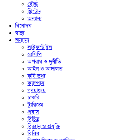
বৌদ্ধ
খ্রিস্টান
অন্যান্য
বিনোদন
স্বাস্থ্য
অন্যান্য
লাইফস্টাইল
রেসিপি
অপরাধ ও দুর্নীতি
আইন ও আদালত
কৃষি তথ্য
ক্যাম্পাস
গণমাধ্যম
চাকরি
ট্যুরিজম
প্রবাস
বিচিত্র
বিজ্ঞান ও প্রযুক্তি
বিবিধ