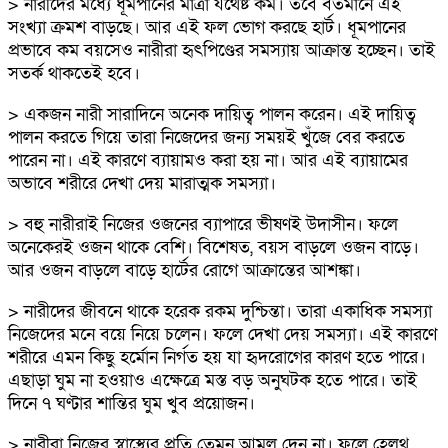
> নারীদের মধ্যে ধূমপানের মাত্রা যথেষ্ট কম। তবে বর্তমানে এই
সংখ্যা ক্রমশ বাড়ছে। আর এই ফল ভোগ করছে হার্ট। ধূমপানের
প্রভাবে কম বয়সেও নারীরা হৃৎপিণ্ডের সমস্যায় আক্রান্ত হচ্ছেন। তাই
সতর্ক থাকতেই হবে।
> একজন নারী সারাদিনে অনেক দায়িত্ব পালন করেন। এই দায়িত্ব
পালন করতে গিয়ে তারা নিজেদের জন্য সময়ই খুঁজে বের করতে
পারেন না। এই কারণে ব্যায়ামও করা হয় না। আর এই ব্যায়ামের
অভাবে শরীরে দেখা দেয় মারাত্মক সমস্যা।
> বহু নারীরাই নিজের ওজনের ব্যাপারে ভীষণই উদাসীন। ফলে
অনেকেরই ওজন থাকে বেশি। বিশেষত, বয়স বাড়লে ওজন বাড়ে।
আর ওজন বাড়লে বাড়ে হার্টের রোগে আক্রান্তের আশঙ্কা।
> নারীদের জীবনে থাকে হরেক রকম দুশ্চিন্তা। তারা একাধিক সমস্যা
নিজেদের মনে বয়ে নিয়ে চলেন। ফলে দেখা দেয় সমস্যা। এই কারণে
শরীরে এমন কিছু হর্মোন নির্গত হয় যা হৃদরোগের কারণ হতে পারে।
এছাড়া ঘুম না হওয়াও এক্ষেত্রে মস্ত বড় অনুঘটক হতে পারে। তাই
দিনে ৭ ঘণ্টার শান্তির ঘুম খুব প্রয়োজন।
> নারীরা নিজের স্বাস্থ্যের প্রতি তেমন আমল দেন না। ফলে হেলথ