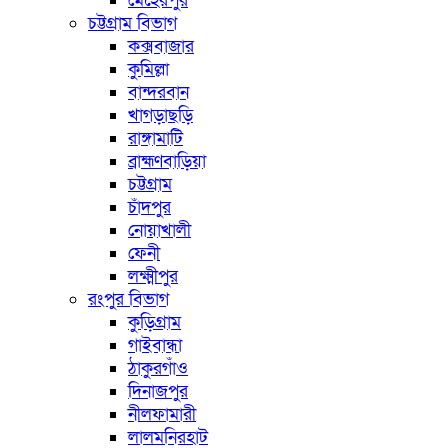
মেহেরপুর
চট্টগ্রাম বিভাগ
কক্সবাজার
কুমিল্লা
বান্দরবান
খাগড়াছড়ি
রাঙ্গামাটি
ব্রাহ্মণবাড়িয়া
চট্টগ্রাম
চাঁদপুর
নোয়াখালী
ফেনী
লক্ষ্মীপুর
রংপুর বিভাগ
কুড়িগ্রাম
গাইবান্ধা
ঠাকুরগাঁও
দিনাজপুর
নীলফামারী
লালমনিরহাট