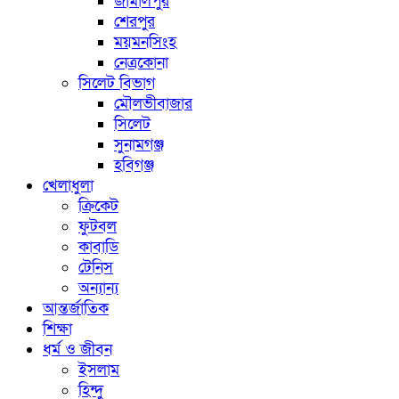
জামালপুর
শেরপুর
ময়মনসিংহ
নেত্রকোনা
সিলেট বিভাগ
মৌলভীবাজার
সিলেট
সুনামগঞ্জ
হবিগঞ্জ
খেলাধুলা
ক্রিকেট
ফুটবল
কাবাডি
টেনিস
অন্যান্য
আন্তর্জাতিক
শিক্ষা
ধর্ম ও জীবন
ইসলাম
হিন্দু