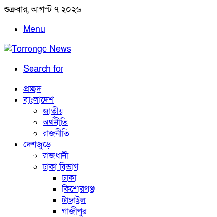
শুক্রবার, আগস্ট ৭ ২০২৬
Menu
Search for
প্রচ্ছদ
বাংলাদেশ
জাতীয়
অর্থনীতি
রাজনীতি
দেশজুড়ে
রাজধানী
ঢাকা বিভাগ
ঢাকা
কিশোরগঞ্জ
টাঙ্গাইল
গাজীপুর