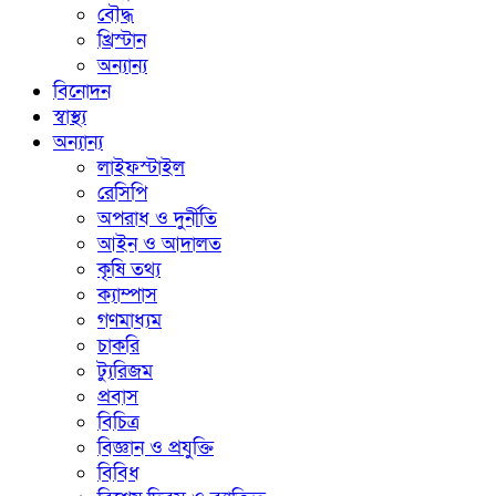
বৌদ্ধ
খ্রিস্টান
অন্যান্য
বিনোদন
স্বাস্থ্য
অন্যান্য
লাইফস্টাইল
রেসিপি
অপরাধ ও দুর্নীতি
আইন ও আদালত
কৃষি তথ্য
ক্যাম্পাস
গণমাধ্যম
চাকরি
ট্যুরিজম
প্রবাস
বিচিত্র
বিজ্ঞান ও প্রযুক্তি
বিবিধ