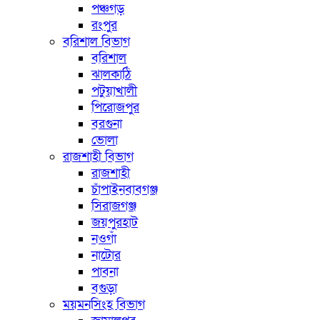
পঞ্চগড়
রংপুর
বরিশাল বিভাগ
বরিশাল
ঝালকাঠি
পটুয়াখালী
পিরোজপুর
বরগুনা
ভোলা
রাজশাহী বিভাগ
রাজশাহী
চাঁপাইনবাবগঞ্জ
সিরাজগঞ্জ
জয়পুরহাট
নওগাঁ
নাটোর
পাবনা
বগুড়া
ময়মনসিংহ বিভাগ