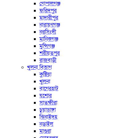
গোপালগঞ্জ
ফরিদপুর
মাদারীপুর
নারায়ণগঞ্জ
নরসিংদী
মানিকগঞ্জ
মুন্সিগঞ্জ
শরীয়তপুর
রাজবাড়ী
খুলনা বিভাগ
কুষ্টিয়া
খুলনা
বাগেরহাট
যশোর
সাতক্ষীরা
চুয়াডাঙ্গা
ঝিনাইদহ
নড়াইল
মাগুরা