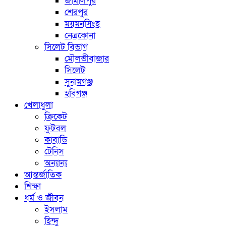
জামালপুর
শেরপুর
ময়মনসিংহ
নেত্রকোনা
সিলেট বিভাগ
মৌলভীবাজার
সিলেট
সুনামগঞ্জ
হবিগঞ্জ
খেলাধুলা
ক্রিকেট
ফুটবল
কাবাডি
টেনিস
অন্যান্য
আন্তর্জাতিক
শিক্ষা
ধর্ম ও জীবন
ইসলাম
হিন্দু