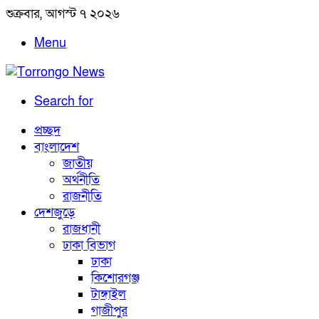
শুক্রবার, আগস্ট ৭ ২০২৬
Menu
Search for
প্রচ্ছদ
বাংলাদেশ
জাতীয়
অর্থনীতি
রাজনীতি
দেশজুড়ে
রাজধানী
ঢাকা বিভাগ
ঢাকা
কিশোরগঞ্জ
টাঙ্গাইল
গাজীপুর