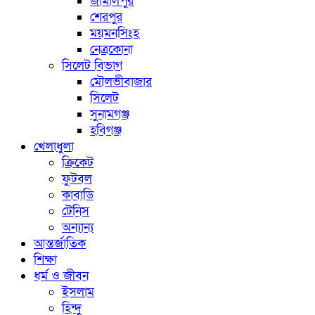
জামালপুর
শেরপুর
ময়মনসিংহ
নেত্রকোনা
সিলেট বিভাগ
মৌলভীবাজার
সিলেট
সুনামগঞ্জ
হবিগঞ্জ
খেলাধুলা
ক্রিকেট
ফুটবল
কাবাডি
টেনিস
অন্যান্য
আন্তর্জাতিক
শিক্ষা
ধর্ম ও জীবন
ইসলাম
হিন্দু