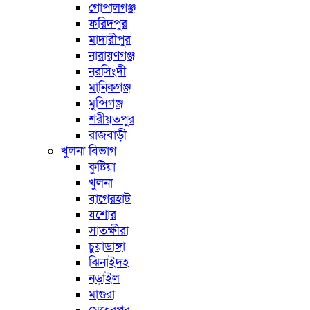
গোপালগঞ্জ
ফরিদপুর
মাদারীপুর
নারায়ণগঞ্জ
নরসিংদী
মানিকগঞ্জ
মুন্সিগঞ্জ
শরীয়তপুর
রাজবাড়ী
খুলনা বিভাগ
কুষ্টিয়া
খুলনা
বাগেরহাট
যশোর
সাতক্ষীরা
চুয়াডাঙ্গা
ঝিনাইদহ
নড়াইল
মাগুরা