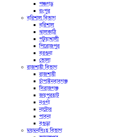
পঞ্চগড়
রংপুর
বরিশাল বিভাগ
বরিশাল
ঝালকাঠি
পটুয়াখালী
পিরোজপুর
বরগুনা
ভোলা
রাজশাহী বিভাগ
রাজশাহী
চাঁপাইনবাবগঞ্জ
সিরাজগঞ্জ
জয়পুরহাট
নওগাঁ
নাটোর
পাবনা
বগুড়া
ময়মনসিংহ বিভাগ