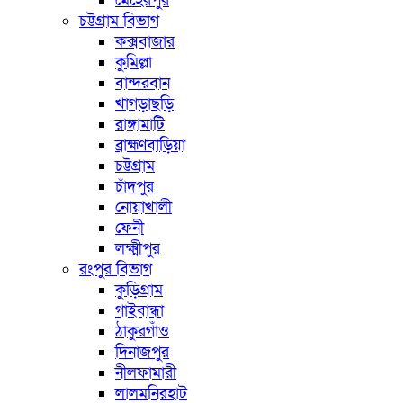
মেহেরপুর
চট্টগ্রাম বিভাগ
কক্সবাজার
কুমিল্লা
বান্দরবান
খাগড়াছড়ি
রাঙ্গামাটি
ব্রাহ্মণবাড়িয়া
চট্টগ্রাম
চাঁদপুর
নোয়াখালী
ফেনী
লক্ষ্মীপুর
রংপুর বিভাগ
কুড়িগ্রাম
গাইবান্ধা
ঠাকুরগাঁও
দিনাজপুর
নীলফামারী
লালমনিরহাট