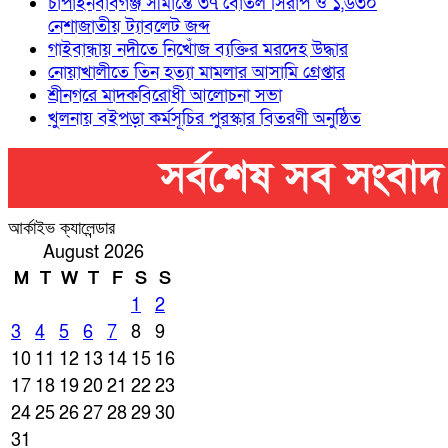
চাঁপাইনবাবগঞ্জ সীমান্তে ৩৭ বোতল সিরাপ ও ১,৬৩০
নেশাজাতীয় ট্যাবলেট জব্দ
গাইবান্ধায় নদীতে নিখোঁজ ব্যক্তির মরদেহ উদ্ধার
নোয়াখালীতে তিন হত্যা মামলার আসামি গ্রেপ্তার
শ্রীনগরে মাদকবিরোধী আলোচনা সভা
খুলনায় বইপড়া কর্মসূচির পুরস্কার বিতরণী অনুষ্ঠিত
আর্কাইভ ক্যালেন্ডার
August 2026
M
T
W
T
F
S
S
1
2
3
4
5
6
7
8
9
10
11
12
13
14
15
16
17
18
19
20
21
22
23
24
25
26
27
28
29
30
31