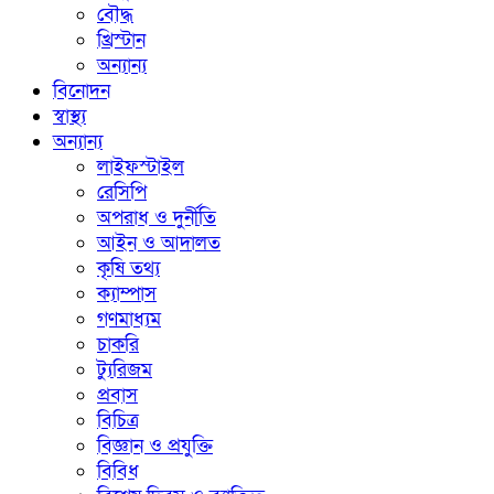
বৌদ্ধ
খ্রিস্টান
অন্যান্য
বিনোদন
স্বাস্থ্য
অন্যান্য
লাইফস্টাইল
রেসিপি
অপরাধ ও দুর্নীতি
আইন ও আদালত
কৃষি তথ্য
ক্যাম্পাস
গণমাধ্যম
চাকরি
ট্যুরিজম
প্রবাস
বিচিত্র
বিজ্ঞান ও প্রযুক্তি
বিবিধ