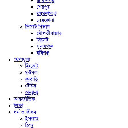
জামালপুর
শেরপুর
ময়মনসিংহ
নেত্রকোনা
সিলেট বিভাগ
মৌলভীবাজার
সিলেট
সুনামগঞ্জ
হবিগঞ্জ
খেলাধুলা
ক্রিকেট
ফুটবল
কাবাডি
টেনিস
অন্যান্য
আন্তর্জাতিক
শিক্ষা
ধর্ম ও জীবন
ইসলাম
হিন্দু