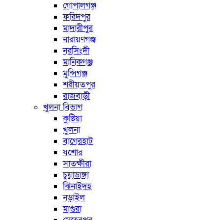
গোপালগঞ্জ
ফরিদপুর
মাদারীপুর
নারায়ণগঞ্জ
নরসিংদী
মানিকগঞ্জ
মুন্সিগঞ্জ
শরীয়তপুর
রাজবাড়ী
খুলনা বিভাগ
কুষ্টিয়া
খুলনা
বাগেরহাট
যশোর
সাতক্ষীরা
চুয়াডাঙ্গা
ঝিনাইদহ
নড়াইল
মাগুরা