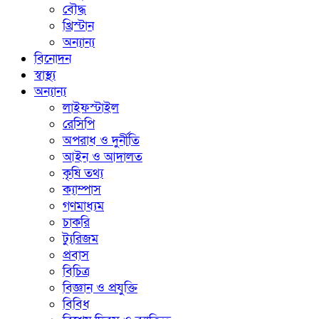
বৌদ্ধ
খ্রিস্টান
অন্যান্য
বিনোদন
স্বাস্থ্য
অন্যান্য
লাইফস্টাইল
রেসিপি
অপরাধ ও দুর্নীতি
আইন ও আদালত
কৃষি তথ্য
ক্যাম্পাস
গণমাধ্যম
চাকরি
ট্যুরিজম
প্রবাস
বিচিত্র
বিজ্ঞান ও প্রযুক্তি
বিবিধ