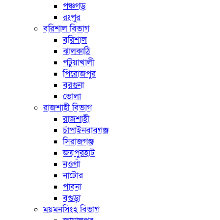
পঞ্চগড়
রংপুর
বরিশাল বিভাগ
বরিশাল
ঝালকাঠি
পটুয়াখালী
পিরোজপুর
বরগুনা
ভোলা
রাজশাহী বিভাগ
রাজশাহী
চাঁপাইনবাবগঞ্জ
সিরাজগঞ্জ
জয়পুরহাট
নওগাঁ
নাটোর
পাবনা
বগুড়া
ময়মনসিংহ বিভাগ