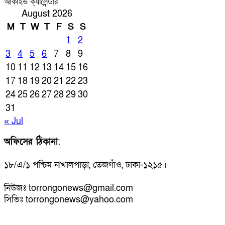
আর্কাইভ ক্যালেন্ডার
August 2026
M
T
W
T
F
S
S
1
2
3
4
5
6
7
8
9
10
11
12
13
14
15
16
17
18
19
20
21
22
23
24
25
26
27
28
29
30
31
« Jul
অফিসের ঠিকানা
:
১৮/এ/১ পশ্চিম নাখালপাড়া, তেজগাঁও, ঢাকা-১২১৫।
নিউজঃ torrongonews@gmail.com
সিভিঃ torrongonews@yahoo.com