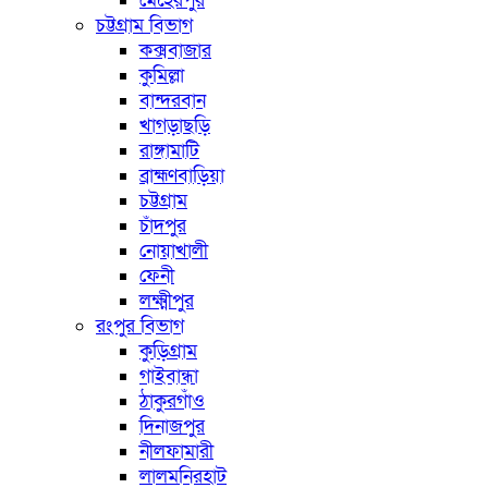
মেহেরপুর
চট্টগ্রাম বিভাগ
কক্সবাজার
কুমিল্লা
বান্দরবান
খাগড়াছড়ি
রাঙ্গামাটি
ব্রাহ্মণবাড়িয়া
চট্টগ্রাম
চাঁদপুর
নোয়াখালী
ফেনী
লক্ষ্মীপুর
রংপুর বিভাগ
কুড়িগ্রাম
গাইবান্ধা
ঠাকুরগাঁও
দিনাজপুর
নীলফামারী
লালমনিরহাট