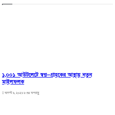
১,০০১ আউটলেটে স্বপ্ন—গ্রাহকের আস্থায় নতুন
মাইলফলক
আগস্ট ৯, ২০২৬ ৮:৩৪ অপরাহ্ণ