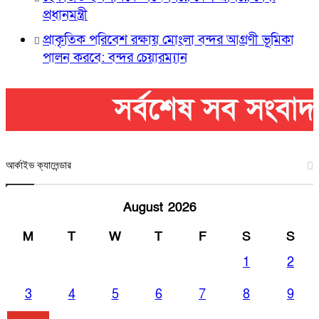
প্রধানমন্ত্রী
প্রাকৃতিক পরিবেশ রক্ষায় মোংলা বন্দর আগ্রণী ভূমিকা
পালন করবে: বন্দর চেয়ারম্যান
আর্কাইভ ক্যালেন্ডার
August 2026
M
T
W
T
F
S
S
1
2
3
4
5
6
7
8
9