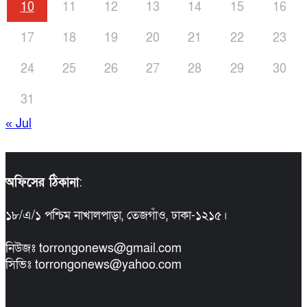
10
11
12
13
14
15
16
17
18
19
20
21
22
23
24
25
26
27
28
29
30
31
« Jul
অফিসের ঠিকানা
:
১৮/এ/১ পশ্চিম নাখালপাড়া, তেজগাঁও, ঢাকা-১২১৫।
নিউজঃ torrongonews@gmail.com
সিভিঃ torrongonews@yahoo.com