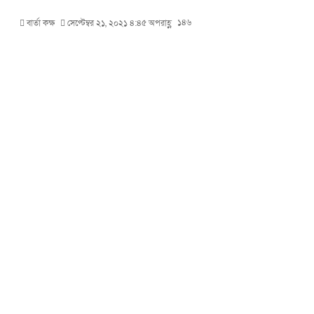
১৪৬
বার্তা কক্ষ
সেপ্টেম্বর ২১, ২০২১ ৪:৪৫ অপরাহ্ণ