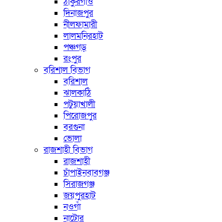
ঠাকুরগাঁও
দিনাজপুর
নীলফামারী
লালমনিরহাট
পঞ্চগড়
রংপুর
বরিশাল বিভাগ
বরিশাল
ঝালকাঠি
পটুয়াখালী
পিরোজপুর
বরগুনা
ভোলা
রাজশাহী বিভাগ
রাজশাহী
চাঁপাইনবাবগঞ্জ
সিরাজগঞ্জ
জয়পুরহাট
নওগাঁ
নাটোর