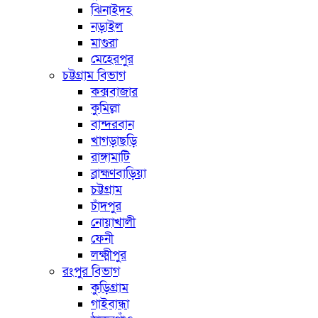
ঝিনাইদহ
নড়াইল
মাগুরা
মেহেরপুর
চট্টগ্রাম বিভাগ
কক্সবাজার
কুমিল্লা
বান্দরবান
খাগড়াছড়ি
রাঙ্গামাটি
ব্রাহ্মণবাড়িয়া
চট্টগ্রাম
চাঁদপুর
নোয়াখালী
ফেনী
লক্ষ্মীপুর
রংপুর বিভাগ
কুড়িগ্রাম
গাইবান্ধা