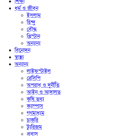
শিক্ষা
ধর্ম ও জীবন
ইসলাম
হিন্দু
বৌদ্ধ
খ্রিস্টান
অন্যান্য
বিনোদন
স্বাস্থ্য
অন্যান্য
লাইফস্টাইল
রেসিপি
অপরাধ ও দুর্নীতি
আইন ও আদালত
কৃষি তথ্য
ক্যাম্পাস
গণমাধ্যম
চাকরি
ট্যুরিজম
প্রবাস