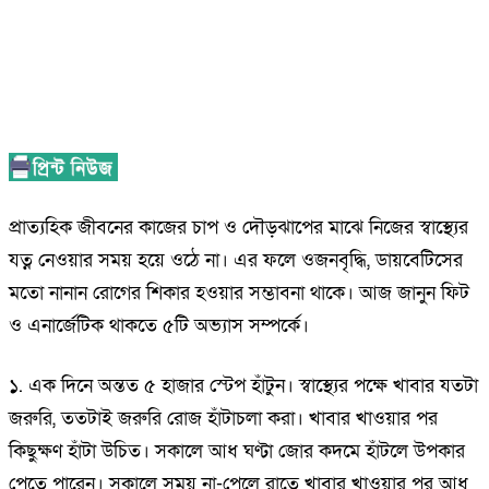
প্রাত্যহিক জীবনের কাজের চাপ ও দৌড়ঝাপের মাঝে নিজের স্বাস্থ্যের
যত্ন নেওয়ার সময় হয়ে ওঠে না। এর ফলে ওজনবৃদ্ধি, ডায়বেটিসের
মতো নানান রোগের শিকার হওয়ার সম্ভাবনা থাকে। আজ জানুন ফিট
ও এনার্জেটিক থাকতে ৫টি অভ্যাস সম্পর্কে।
১. এক দিনে অন্তত ৫ হাজার স্টেপ হাঁটুন। স্বাস্থ্যের পক্ষে খাবার যতটা
জরুরি, ততটাই জরুরি রোজ হাঁটাচলা করা। খাবার খাওয়ার পর
কিছুক্ষণ হাঁটা উচিত। সকালে আধ ঘণ্টা জোর কদমে হাঁটলে উপকার
পেতে পারেন। সকালে সময় না-পেলে রাতে খাবার খাওয়ার পর আধ