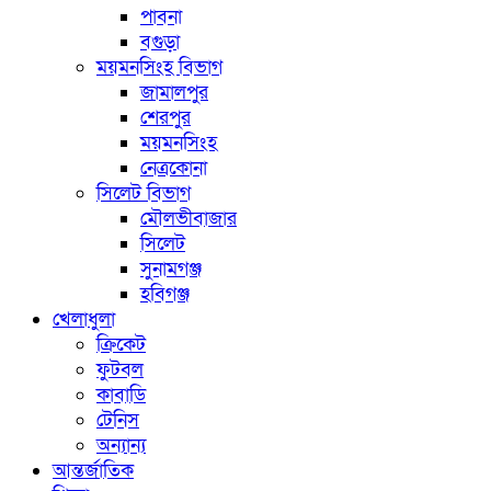
পাবনা
বগুড়া
ময়মনসিংহ বিভাগ
জামালপুর
শেরপুর
ময়মনসিংহ
নেত্রকোনা
সিলেট বিভাগ
মৌলভীবাজার
সিলেট
সুনামগঞ্জ
হবিগঞ্জ
খেলাধুলা
ক্রিকেট
ফুটবল
কাবাডি
টেনিস
অন্যান্য
আন্তর্জাতিক