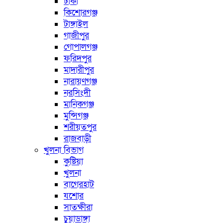
ঢাকা
কিশোরগঞ্জ
টাঙ্গাইল
গাজীপুর
গোপালগঞ্জ
ফরিদপুর
মাদারীপুর
নারায়ণগঞ্জ
নরসিংদী
মানিকগঞ্জ
মুন্সিগঞ্জ
শরীয়তপুর
রাজবাড়ী
খুলনা বিভাগ
কুষ্টিয়া
খুলনা
বাগেরহাট
যশোর
সাতক্ষীরা
চুয়াডাঙ্গা