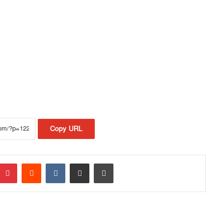
Copy URL
Pinterest
Reddit
VKontakte
Share via Email
Print