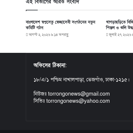
এই বিভাগের আরও সংবাদ
বাংলাদেশ স্বপ্নসেতু স্বেচ্ছাসেবী সংগঠনের নতুন
খাগড়াছড়িতে বিজি
কমিটি গঠন
পিস্তল ও গুলি উদ্ধ
আগস্ট ২, ২০২৬ ৯:১৪ অপরাহ্ণ
জুলাই ২৭, ২০২৬ 
অফিসের ঠিকানা
:
১৮/এ/১ পশ্চিম নাখালপাড়া, তেজগাঁও, ঢাকা-১২১৫।
নিউজঃ torrongonews@gmail.com
সিভিঃ torrongonews@yahoo.com