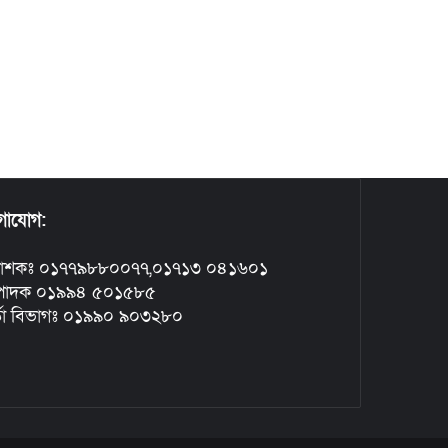
গাযোগ:
রকাশকঃ ০১৭৭৯৮৮০০৭৭,০১৭১৩ ০৪১৬০১
্পাদক ০১৯৯৪ ৫০১৫৮৫
্তা বিভাগঃ ০১৯৯০ ৯০৩২৮০