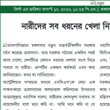
প্রিন্ট এর তারিখঃ অগাস্ট ১০, ২০২৬, ১২:২৩ পি.এম || প্রকাশ
নারীদের সব ধরনের খেলা নি
আফগানিস্তানে মঙ্গলবার নতুন অন্তর্বর্তীকালীন সরকার
ওয়াসি
গঠন করেছে তালেবান। আর সরকার গঠনের একদিন পরই
ভিডি
জানা গেলো, দেশটিতে কোনও ধরনের খেলায় অংশ নিতে
এবং ই
পারবে না নারীরা। গ্রুপটির একজন কর্মকর্তা এমন কথা
খেলতে
জানিয়েছেন। খবর দ্য গার্ডিয়ানের।
যেখান
অস্ট্রেলিয়ার সম্প্রচার মাধ্যম এসবিএস’কে দেয়া এক
সরকার
সাক্ষাৎকারে তালেবানের কালচারাল কমিশনের উপপ্রধান
কাজ শ
আহমাদুল্লাহ ওয়াসিক বলেন, নারীদের খেলাধুলা যথাযথ বা
মন্ত্
প্রয়োজনীয় বলে মনে করি না। আমি মনে করি না যে
হয়েছে