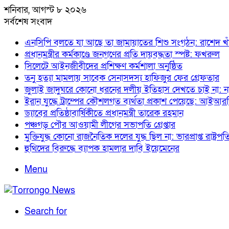
শনিবার, আগস্ট ৮ ২০২৬
সর্বশেষ সংবাদ
এনসিপি বলতে যা আছে তা জামায়াতের শিশু সংগঠন: রাশেদ খা
প্রধানমন্ত্রীর কর্মকাণ্ডে জনগণের প্রতি দায়বদ্ধতা স্পষ্ট: ফখরুল
সিলেটে আইনজীবীদের প্রশিক্ষণ কর্মশালা অনুষ্ঠিত
তনু হত্যা মামলায় সাবেক সেনাসদস্য হাফিজুর ফের গ্রেফতার
জুলাই জাদুঘরে কোনো ধরনের দলীয় ইতিহাস দেখতে চাই না: 
ইরান যুদ্ধে ট্রাম্পের কৌশলগত ব্যর্থতা প্রকাশ পেয়েছে: আইআর
ড্যাবের প্রতিষ্ঠাবার্ষিকীতে প্রধানমন্ত্রী তারেক রহমান
পঞ্চগড় পৌর আওয়ামী লীগের সভাপতি গ্রেপ্তার
মুক্তিযুদ্ধ কোনো রাজনৈতিক দলের যুদ্ধ ছিল না: ভারপ্রাপ্ত রাষ্ট্রপত
হুথিদের বিরুদ্ধে ব্যাপক হামলার দাবি ইয়েমেনের
Menu
Search for