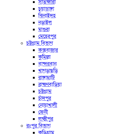
সাতক্ষীরা
চুয়াডাঙ্গা
ঝিনাইদহ
নড়াইল
মাগুরা
মেহেরপুর
চট্টগ্রাম বিভাগ
কক্সবাজার
কুমিল্লা
বান্দরবান
খাগড়াছড়ি
রাঙ্গামাটি
ব্রাহ্মণবাড়িয়া
চট্টগ্রাম
চাঁদপুর
নোয়াখালী
ফেনী
লক্ষ্মীপুর
রংপুর বিভাগ
কুড়িগ্রাম