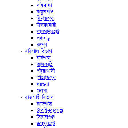
গাইবান্ধা
ঠাকুরগাঁও
দিনাজপুর
নীলফামারী
লালমনিরহাট
পঞ্চগড়
রংপুর
বরিশাল বিভাগ
বরিশাল
ঝালকাঠি
পটুয়াখালী
পিরোজপুর
বরগুনা
ভোলা
রাজশাহী বিভাগ
রাজশাহী
চাঁপাইনবাবগঞ্জ
সিরাজগঞ্জ
জয়পুরহাট