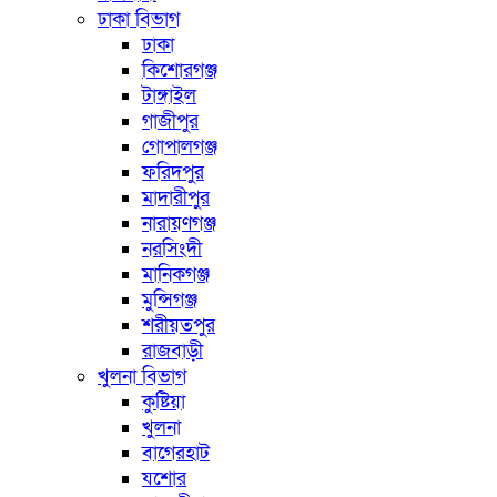
ঢাকা বিভাগ
ঢাকা
কিশোরগঞ্জ
টাঙ্গাইল
গাজীপুর
গোপালগঞ্জ
ফরিদপুর
মাদারীপুর
নারায়ণগঞ্জ
নরসিংদী
মানিকগঞ্জ
মুন্সিগঞ্জ
শরীয়তপুর
রাজবাড়ী
খুলনা বিভাগ
কুষ্টিয়া
খুলনা
বাগেরহাট
যশোর