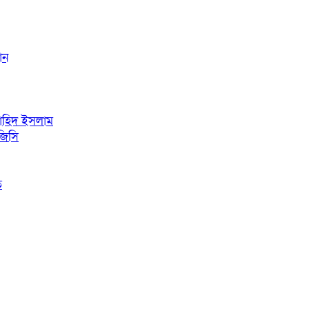
ঁন
নাহিদ ইসলাম
জিসি
ি