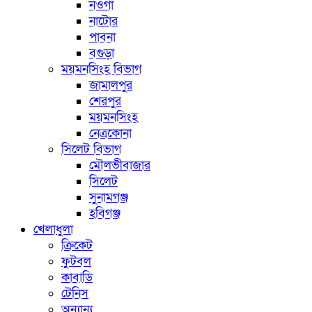
নওগাঁ
নাটোর
পাবনা
বগুড়া
ময়মনসিংহ বিভাগ
জামালপুর
শেরপুর
ময়মনসিংহ
নেত্রকোনা
সিলেট বিভাগ
মৌলভীবাজার
সিলেট
সুনামগঞ্জ
হবিগঞ্জ
খেলাধুলা
ক্রিকেট
ফুটবল
কাবাডি
টেনিস
অন্যান্য