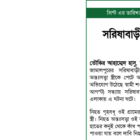
প্রিন্ট এর তার
সরিষাবাড়ীত
তৌকির আহাম্মেদ হাসু, স
জামালপুরের সরিষাবা
অন্তঃসত্ত্বা স্ত্রীকে পেট
অভিযোগ উঠেছে স্বামী শ
আগস্ট) সন্ধ্যায় সরিষ
এলাকায় এ ঘটনা ঘটে।
নিহত গৃহবধূ ওই গ্রামে
স্ত্রী। নিহত অন্তঃসত্ত্ব
হাতের কনুই থেকে কাঁধ পর্
পাওয়া যায় বলে দাবি নি