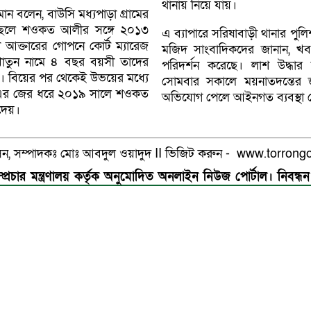
থানায় নিয়ে যায়।
ান বলেন, বাউসি মধ্যপাড়া গ্রামের
ছেলে শওকত আলীর সঙ্গে ২০১৩
এ ব্যাপারে সরিষাবাড়ী থানার পুলিশ
 আক্তারের গোপনে কোর্ট ম্যারেজ
মজিদ সাংবাদিকদের জানান, খব
াতুন নামে ৪ বছর বয়সী তাদের
পরিদর্শন করেছে। লাশ উদ্ধা
ছে। বিয়ের পর থেকেই উভয়ের মধ্যে
সোমবার সকালে ময়নাতদন্তের জ
 এর জের ধরে ২০১৯ সালে শওকত
অভিযোগ পেলে আইনগত ব্যবস্থা 
 দেয়।
সেন, সম্পাদকঃ মোঃ আবদুল ওয়াদুদ II ভিজিট করুন - www.torro
্প্রচার মন্ত্রণালয় কর্তৃক অনুমোদিত অনলাইন নিউজ পোর্টাল। নিবন্ধন