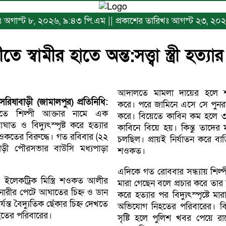
িখঃ অগাস্ট ৮, ২০২৬, ৯:৪৩ পি.এম || প্রকাশের তারিখঃ আগস্ট ২৩, ২০২
ে স্বামীর হাতে অন্ত:সত্ত্বা স্ত্রী হত
আদালতে মামলা দায়ের হলে
রিষাবাড়ী (জামালপুর) প্রতিনিধি:
করে। পরে জামিনে এসে সে পুনরা
ড়ীতে শিল্পী আক্তার নামে এক
করে। বিয়েতে কাবিন কম হলে 
ে আঘাত ও বিদ্যুৎস্পৃষ্ট করে হত্যার
কাবিনে বিয়ে হয়। কিন্তু তাদের 
ওকতের বিরুদ্ধে। গত রবিবার (২২
চলছিল। প্রায়ই নির্যাতন করে বাড়
াবাড়ী পৌরসভার বাউসি মধ্যপাড়া
শওকত।
এদিকে গত রোববার সন্ধ্যায় শিল্পী 
র ইলেকট্রিক মিস্ত্রি শওকত আলীর
মারা গেছেন বলে প্রচার করে তার স্
া ওই নারীর পেটে আঘাতের চিহ্ন ও ডান
করে হত্যার পর বিদ্যুৎস্পৃষ্টে ম
যন্ত বৈদ্যুতিক ছেঁকার চিহ্ন দেখতে
অভিযোগ নিহতের পরিবারের। বি
হতের পরিবারের।
সৃষ্টি হলে পুলিশ খবর পেয়ে র