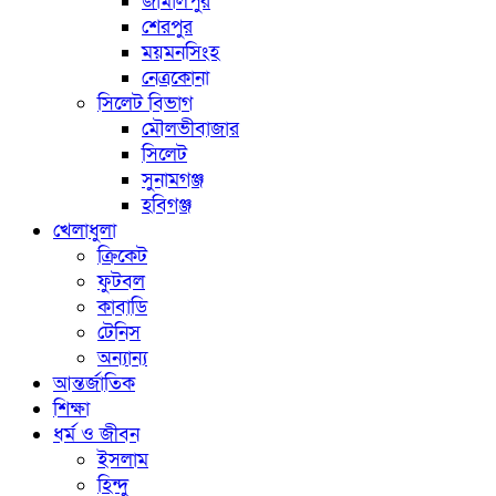
জামালপুর
শেরপুর
ময়মনসিংহ
নেত্রকোনা
সিলেট বিভাগ
মৌলভীবাজার
সিলেট
সুনামগঞ্জ
হবিগঞ্জ
খেলাধুলা
ক্রিকেট
ফুটবল
কাবাডি
টেনিস
অন্যান্য
আন্তর্জাতিক
শিক্ষা
ধর্ম ও জীবন
ইসলাম
হিন্দু