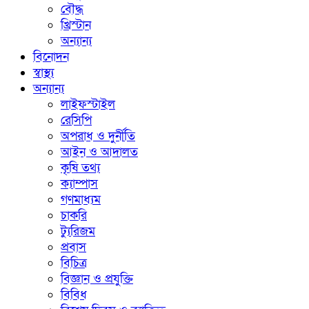
বৌদ্ধ
খ্রিস্টান
অন্যান্য
বিনোদন
স্বাস্থ্য
অন্যান্য
লাইফস্টাইল
রেসিপি
অপরাধ ও দুর্নীতি
আইন ও আদালত
কৃষি তথ্য
ক্যাম্পাস
গণমাধ্যম
চাকরি
ট্যুরিজম
প্রবাস
বিচিত্র
বিজ্ঞান ও প্রযুক্তি
বিবিধ