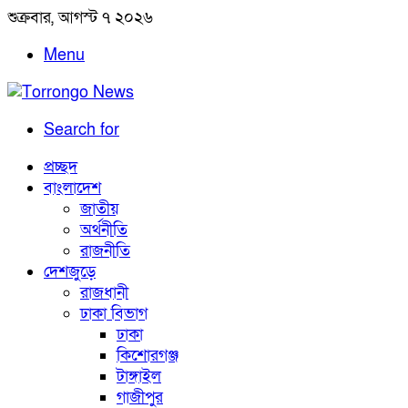
শুক্রবার, আগস্ট ৭ ২০২৬
Menu
Search for
প্রচ্ছদ
বাংলাদেশ
জাতীয়
অর্থনীতি
রাজনীতি
দেশজুড়ে
রাজধানী
ঢাকা বিভাগ
ঢাকা
কিশোরগঞ্জ
টাঙ্গাইল
গাজীপুর