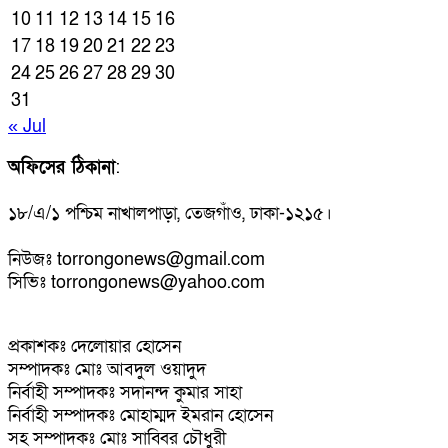
10
11
12
13
14
15
16
17
18
19
20
21
22
23
24
25
26
27
28
29
30
31
« Jul
অফিসের ঠিকানা
:
১৮/এ/১ পশ্চিম নাখালপাড়া, তেজগাঁও, ঢাকা-১২১৫।
নিউজঃ torrongonews@gmail.com
সিভিঃ torrongonews@yahoo.com
প্রকাশকঃ দেলোয়ার হোসেন
সম্পাদকঃ মোঃ আবদুল ওয়াদুদ
নির্বাহী সম্পাদকঃ সদানন্দ কুমার সাহা
নির্বাহী সম্পাদকঃ মোহাম্মদ ইমরান হোসেন
সহ সম্পাদকঃ মোঃ সাব্বির চৌধুরী