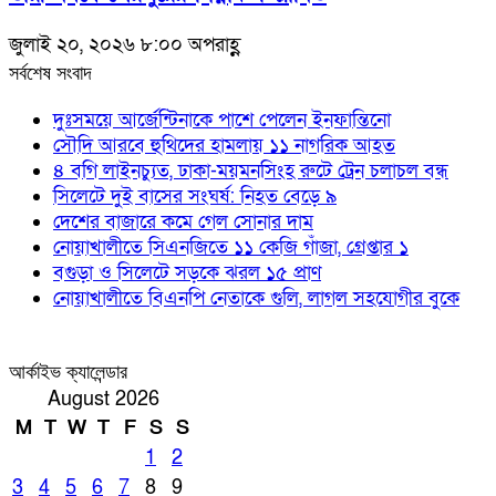
জুলাই ২০, ২০২৬ ৮:০০ অপরাহ্ণ
সর্বশেষ সংবাদ
দুঃসময়ে আর্জেন্টিনাকে পাশে পেলেন ইনফান্তিনো
সৌদি আরবে হুথিদের হামলায় ১১ নাগরিক আহত
৪ বগি লাইনচ্যুত, ঢাকা-ময়মনসিংহ রুটে ট্রেন চলাচল বন্ধ
সিলেটে দুই বাসের সংঘর্ষ: নিহত বেড়ে ৯
দেশের বাজারে কমে গেল সোনার দাম
নোয়াখালীতে সিএনজিতে ১১ কেজি গাঁজা, গ্রেপ্তার ১
বগুড়া ও সিলেটে সড়কে ঝরল ১৫ প্রাণ
নোয়াখালীতে বিএনপি নেতাকে গুলি, লাগল সহযোগীর বুকে
আর্কাইভ ক্যালেন্ডার
August 2026
M
T
W
T
F
S
S
1
2
3
4
5
6
7
8
9