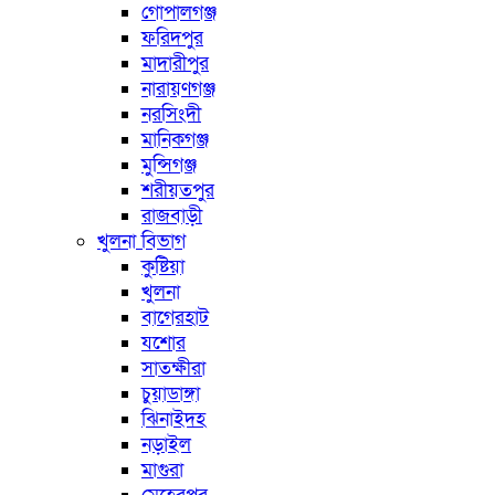
গোপালগঞ্জ
ফরিদপুর
মাদারীপুর
নারায়ণগঞ্জ
নরসিংদী
মানিকগঞ্জ
মুন্সিগঞ্জ
শরীয়তপুর
রাজবাড়ী
খুলনা বিভাগ
কুষ্টিয়া
খুলনা
বাগেরহাট
যশোর
সাতক্ষীরা
চুয়াডাঙ্গা
ঝিনাইদহ
নড়াইল
মাগুরা