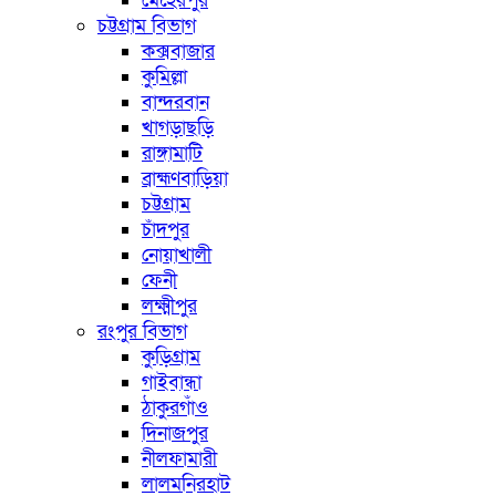
মেহেরপুর
চট্টগ্রাম বিভাগ
কক্সবাজার
কুমিল্লা
বান্দরবান
খাগড়াছড়ি
রাঙ্গামাটি
ব্রাহ্মণবাড়িয়া
চট্টগ্রাম
চাঁদপুর
নোয়াখালী
ফেনী
লক্ষ্মীপুর
রংপুর বিভাগ
কুড়িগ্রাম
গাইবান্ধা
ঠাকুরগাঁও
দিনাজপুর
নীলফামারী
লালমনিরহাট