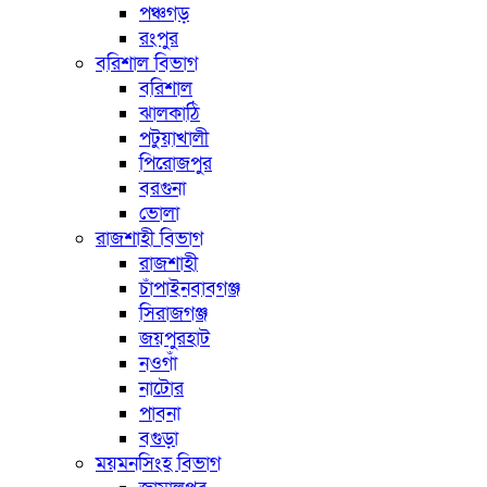
পঞ্চগড়
রংপুর
বরিশাল বিভাগ
বরিশাল
ঝালকাঠি
পটুয়াখালী
পিরোজপুর
বরগুনা
ভোলা
রাজশাহী বিভাগ
রাজশাহী
চাঁপাইনবাবগঞ্জ
সিরাজগঞ্জ
জয়পুরহাট
নওগাঁ
নাটোর
পাবনা
বগুড়া
ময়মনসিংহ বিভাগ