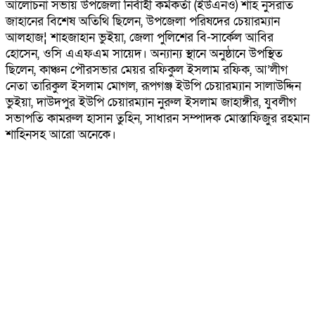
আলোচনা সভায় উপজেলা নির্বাহী কর্মকর্তা (ইউএনও) শাহ নুসরাত
জাহানের বিশেষ অতিথি ছিলেন, উপজেলা পরিষদের চেয়ারম্যান
আলহাজ¦ শাহজাহান ভুইয়া, জেলা পুলিশের বি-সার্কেল আবির
হোসেন, ওসি এএফএম সায়েদ। অন্যান্য স্থানে অনুষ্ঠানে উপস্থিত
ছিলেন, কাঞ্চন পৌরসভার মেয়র রফিকুল ইসলাম রফিক, আ’লীগ
নেতা তারিকুল ইসলাম মোগল, রূপগঞ্জ ইউপি চেয়ারম্যান সালাউদ্দিন
ভুইয়া, দাউদপুর ইউপি চেয়ারম্যান নুরুল ইসলাম জাহাঙ্গীর, যুবলীগ
সভাপতি কামরুল হাসান তুহিন, সাধারন সম্পাদক মোস্তাফিজুর রহমান
শাহিনসহ আরো অনেকে।