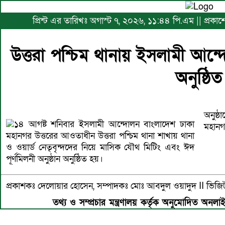
প্রিন্ট এর তারিখঃ অগাস্ট ৭, ২০২৬, ১১:৪৪ পি.এম || প্রক
উত্তরা পশ্চিম থানায় ইসলামী আন্
অনুষ্ঠিত
অনুষ্
১৪ আগষ্ট শনিবার ইসলামী আন্দোলন বাংলাদেশ ঢাকা
মহানগ
মহানগর উত্তরের আওতাধীন উত্তরা পশ্চিম থানা শাখায় থানা
ও ওয়ার্ড নেতৃবৃন্দদের নিয়ে মাসিক যৌথ মিটিং এবং ঈদ
পূর্ণমিলনী অনুষ্ঠান অনুষ্ঠিত হয়।
প্রকাশকঃ দেলোয়ার হোসেন, সম্পাদকঃ মোঃ আবদুল ওয়াদুদ II 
তথ্য ও সম্প্রচার মন্ত্রণালয় কর্তৃক অনুমোদিত অনলা