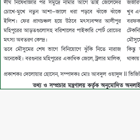
দীর্ঘ নিষেধাজ্ঞার পর সমুদ্রে নামার আগে তাই জেলেদের
জর্জর
চোখে-মুখে নতুন আশা—জালে ধরা পড়বে ঝাঁকে ঝাঁকে
খুব এ
ইলিশ। ফের প্রাণচঞ্চল হয়ে উঠবে মৎস্যবন্দর আলীপুর
বরফক
মহিপুরের আড়তগুলোসহ বরিশালের পাইকারি পোর্ট রোডের
টেকনি
মৎস্য অবতরণ কেন্দ্র।
মৌসুম
তবে মৌসুমের শেষ ভাগে বিনিয়োগে ঝুঁকি নিতে নারাজ
কিন্ত
অনেকেই। বরগুনার মহিপুরের একাধিক জেলে, ট্রলার মালিক,
থাকায়
প্রকাশকঃ দেলোয়ার হোসেন, সম্পাদকঃ মোঃ আবদুল ওয়াদুদ II 
তথ্য ও সম্প্রচার মন্ত্রণালয় কর্তৃক অনুমোদিত অনলা